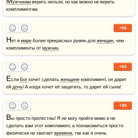
М
ужчинам
 верить нельзя, но как можно не верить 
комплиментам.
+66
Н
ет в 
мире
 более прекрасных румян для 
женщин
, чем 
комплименты от 
мужчин
.
+83
Е
сли 
Бог
 хочет сделать 
женщине
 комплимент, он дарит 
ей 
дочь
! А когда хочет её защитить, то дарит ей сына!
+99
В
ы просто прелестны! Я не могу пройти мимо и не 
сделать вам этот комплимент, а познакомиться просто 
физически не хватает 
времени
, так как я очень 