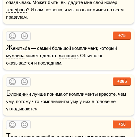
опаздываю. Может быть, вы дадите мне свой 
номер
телефона
? Я вам позвоню, и мы познакомимся по всем 
правилам.
+75
Ж
енитьба
 — самый большой комплимент, который 
мужчина
 может сделать 
женщине
. Обычно он 
оказывается и последним.
+365
Б
лондинки
 лучше понимают комплименты 
красоте
, чем 
уму, потому что комплименты уму у них в 
голове
 не 
укладываются.
+50
Т
олько 
осел
 способен сделать вам комплимент и сразу 