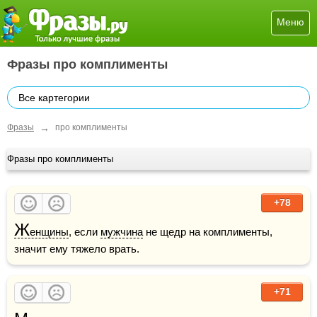
Меню
Фразы про комплименты
Все картегории
→
Фразы
про комплименты
Фразы про комплименты
+78
Ж
енщины
, если 
мужчина
 не щедр на комплименты, 
значит ему тяжело врать.
+71