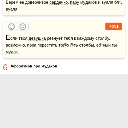
Берем ее доверчивое 
сердечко
, 
пару
 мудаков и вуаля бл*, 
вуаля!
+351
Е
сли твоя 
девушка
 ревнует тебя к каждому столбу, 
возможно, пора перестать тр@х@ть столбы, ёб*ный ты 
мудак.
6
Афоризмов про мудаков