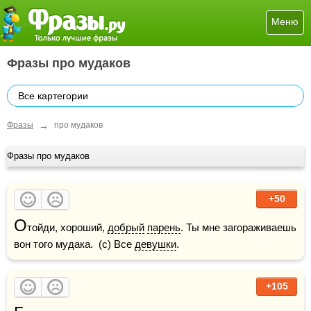
Меню
Фразы про мудаков
Все картегории
→
Фразы
про мудаков
Фразы про мудаков
+50
О
тойди, хороший, 
добрый
парень
. Ты мне загораживаешь 
вон того мудака.  (с) Все 
девушки
.
+105