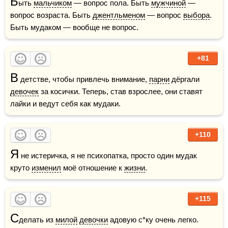
Б
ыть 
мальчиком
 — вопрос пола. Быть 
мужчиной
 — 
вопрос возраста. Быть 
джентльменом
 — вопрос 
выбора
. 
Быть мудаком — вообще не вопрос.
+81
В
 детстве, чтобы привлечь внимание, 
парни
 дёргали 
девочек
 за косички. Теперь, став взрослее, они ставят 
лайки и ведут себя как мудаки.
+110
Я
 не истеричка, я не психопатка, просто один мудак 
круто 
изменил
 моё отношение к 
жизни
.
+115
С
делать из 
милой
девочки
 адовую с*ку очень легко. 