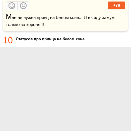
+78
М
не не нужен принц на 
белом
коне
... Я выйду 
замуж
только за 
короля
!!!
10
Статусов про принца на белом коне
О проекте