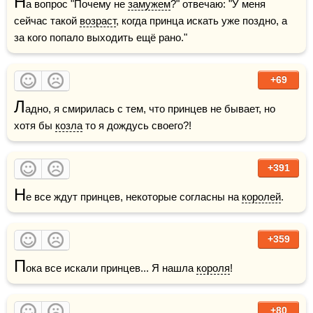
Н
а вопрос "Почему не 
замужем
?" отвечаю: "У меня 
сейчас такой 
возраст
, когда принца искать уже поздно, а 
за кого попало выходить ещё рано."
+69
Л
адно, я смирилась с тем, что принцев не бывает, но 
хотя бы 
козла
 то я дождусь своего?!
+391
Н
е все ждут принцев, некоторые согласны на 
королей
.
+359
П
ока все искали принцев... Я нашла 
короля
!
+80