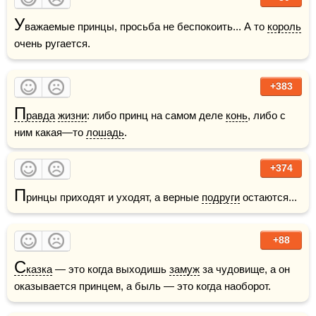
У
важаемые принцы, просьба не беспокоить... А то 
король
очень ругается.
+383
П
равда
жизни
: либо принц на самом деле 
конь
, либо с 
ним какая—то 
лошадь
.
+374
П
ринцы приходят и уходят, а верные 
подруги
 остаются...
+88
С
казка
 — это когда выходишь 
замуж
 за чудовище, а он 
оказывается принцем, а быль — это когда наоборот.