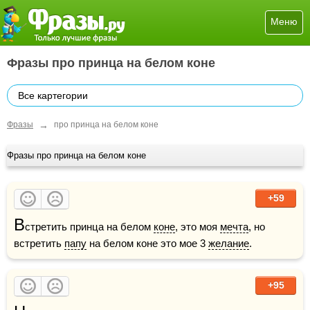
Меню
Фразы про принца на белом коне
Все картегории
→
Фразы
про принца на белом коне
Фразы про принца на белом коне
+59
В
стретить принца на белом 
коне
, это моя 
мечта
, но 
встретить 
папу
 на белом коне это мое 3 
желание
.  
+95