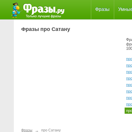
Фразы
Умны
Фразы про Сатану
Фра
фр
100
пр
пр
пр
пр
пр
пр
про
пр
пр
→
Фразы
про Сатану