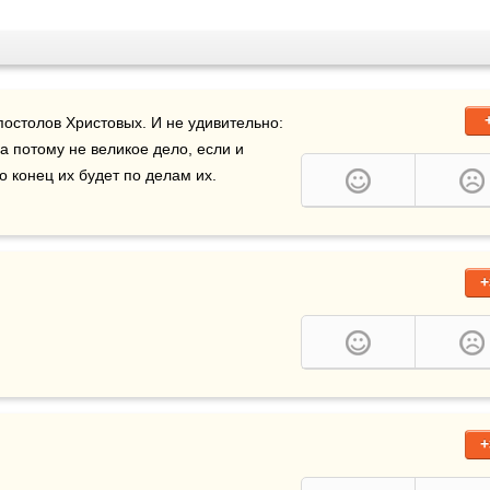
остолов Христовых. И не удивительно: 
 а потому не великое дело, если и 
но конец их будет по делам их.
+
+