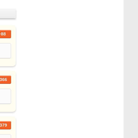
+88
366
379