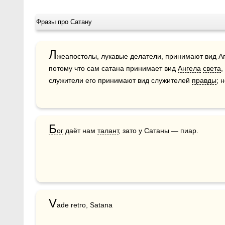
Фразы про Сатану
Л
жеапостолы, лукавые делатели, принимают вид Ап
потому что сам сатана принимает вид 
Ангела
света
,
служители его принимают вид служителей 
правды
; 
Б
ог
 даёт нам 
талант
, зато у Сатаны — пиар.
V
ade retro, Satana
