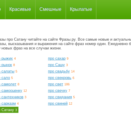
е
Красивые
Смешные
Крылатые
зы про Сатану читайте на сайте Фразы.ру. Все самые новые и актуальн
азы, высказывания и выражения на сайте фраз номер один. Ежедневно 
 новых фраз на все случаи жизни.
о рыжих
про сахар
4
9
о рынок
про Сашу
8
3
о салаты
про свадьбу
5
14
о сало
про свекровь
5
6
о самолет
про свет
8
186
о самооценку
про свечку
12
7
 сантехников
про свидания
3
5
о сарказм
про свиней
4
12
о Сатану
3