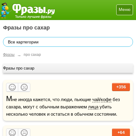
Меню
Фразы про сахар
Все картегории
→
Фразы
про сахар
Фразы про сахар
+356
М
не иногда кажется, что люди, пьющие 
чай
/
кофе
 без 
сахара, могут с обычным выражением 
лица
 убить 
несколько человек и остаться в обычном состоянии.
+64