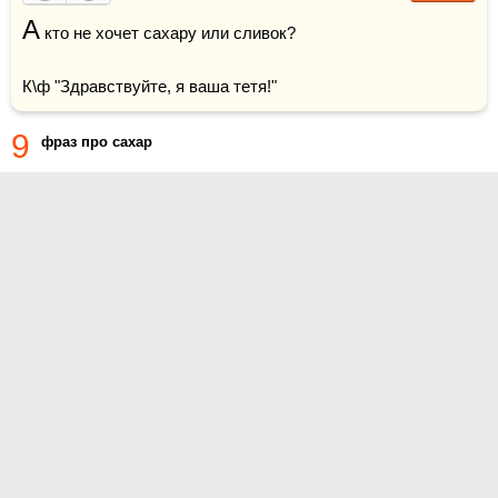
А
 кто не хочет сахару или сливок?

К\ф "Здравствуйте, я ваша тетя!"
9
фраз про сахар
О проекте