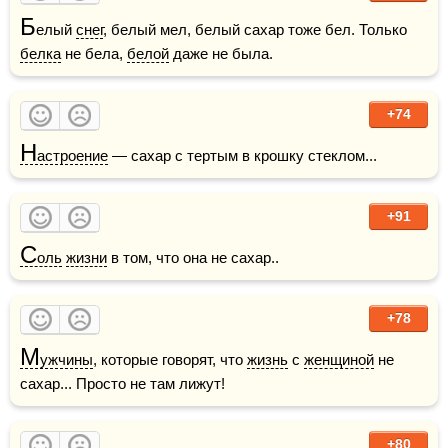
Б
елый 
снег
, белый мел, белый сахар тоже бел. Только 
белка
 не бела, 
белой
 даже не была.
+74
Н
астроение
 — сахар с тертым в крошку стеклом...  
+91
С
оль
жизни
 в том, что она не сахар..
+78
М
ужчины
​, которые говорят, что 
жизнь
 с 
женщиной
 не 
сахар... Просто не там лижут!
+80