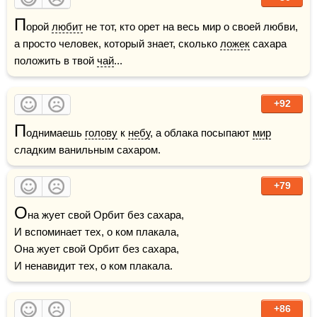
П
орой 
любит
 не тот, кто орет на весь мир о своей любви, 
а просто человек, который знает, сколько 
ложек
 сахара 
положить в твой 
чай
...
+92
П
однимаешь 
голову
 к 
небу
, а облака посыпают 
мир
сладким ванильным сахаром. 
+79
О
на жует свой Орбит без сахара,

И вспоминает тех, о ком плакала,

Она жует свой Орбит без сахара,

И ненавидит тех, о ком плакала.
+86