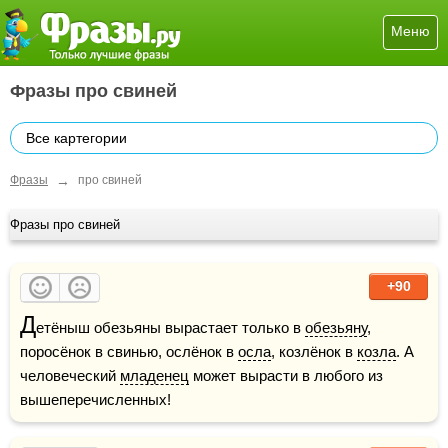
Меню
Фразы про свиней
Все картегории
→
Фразы
про свиней
Фразы про свиней
+90
Д
етёныш обезьяны вырастает только в 
обезьяну
, 
поросёнок в свинью, ослёнок в 
осла
, козлёнок в 
козла
. А 
человеческий 
младенец
 может вырасти в любого из 
вышеперечисленных!