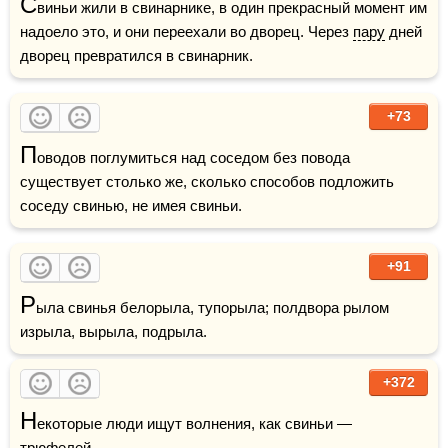
С
виньи жили в свинарнике, в один прекрасный момент им 
надоело это, и они переехали во дворец. Через 
пару
 дней 
дворец превратился в свинарник.
+73
П
оводов поглумиться над соседом без повода 
существует столько же, сколько способов подложить 
соседу свинью, не имея свиньи.
+91
Р
ыла свинья белорыла, тупорыла; полдвора рылом 
изрыла, вырыла, подрыла. 
+372
Н
екоторые люди ищут волнения, как свиньи — 
трюфелей.