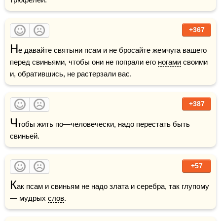
+367
Н
е давайте святыни псам и не бросайте жемчуга вашего 
перед свиньями, чтобы они не попрали его 
ногами
 своими 
и, обратившись, не растерзали вас.
+387
Ч
тобы жить по—человечески, надо перестать быть 
свиньей.
+57
К
ак псам и свиньям не надо злата и серебра, так глупому 
— мудрых 
слов
.