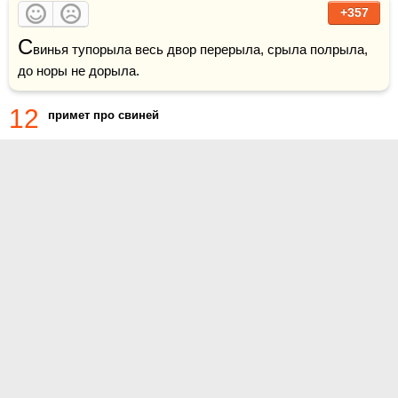
+357
С
винья тупорыла весь двор перерыла, срыла полрыла, 
до норы не дорыла.
12
примет про свиней
О проекте