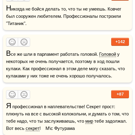
Н
икогда не бойся делать то, что ты не умеешь. Ковчег 
был сооружен любителем. Профессионалы построили 
"Титаник".
+142
В
се же шли в парламент работать головой. 
Головой
 у 
некоторых не очень получается, поэтому в ход пошли 
кулаки. Как профессионал в этом деле могу сказать, что 
кулаками у них тоже не очень хорошо получалось. 
+87
Я
 профессионал в наплевательстве! Секрет прост: 
плюнуть на все с высокой колокольни, и думать о том, что 
тебе надо, что ты заслуживаешь, что 
мир
 тебе задолжал. 
Вот весь 
секрет
!    М\с Футурама