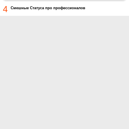
4
Смешные Статуса про профессионалов
О проекте
Контакты
Условия использования
Политика конфиденциальности