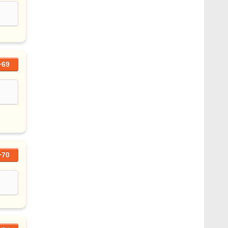
+69
+70