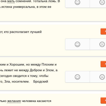
 она 
мать
 сомнений. Тотальна ложь. В 
истина универсальна, в этом ее 
т, кто располагает лучшей 
охим и Хорошим, но между Плохим и 
нь лежит не между Добром и Злом, а 
егодня сводится к тому, чтобы 
о, Зла, носителем.    Бродский
лько 
желания
 человека касаются 