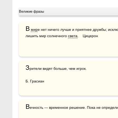
Великие фразы
В
мир
е нет ничего лучше и приятнее дружбы; исклю
лишить мир солнечного 
света
.    Цицерон
З
рители видят больше, чем игрок.

Б. Грасиан
В
ечность — временное решение. Пока не определит