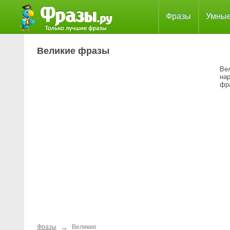
Фразы
Умны
Великие фразы
Ве
на
фра
→
Фразы
Великие