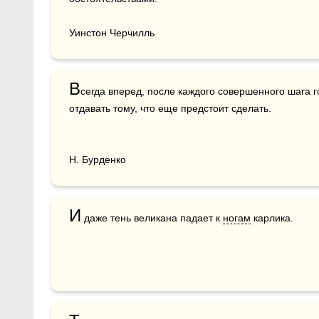
Уинстон Черчилль
В
сегда вперед, после каждого совершенного шага г
отдавать тому, что еще предстоит сделать.

Н. Бурденко
И
 даже тень великана падает к 
ногам
 карлика. 