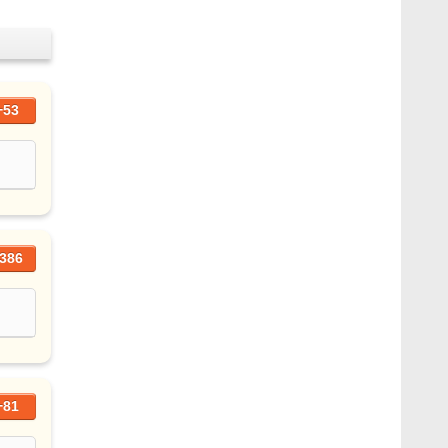
+53
386
+81