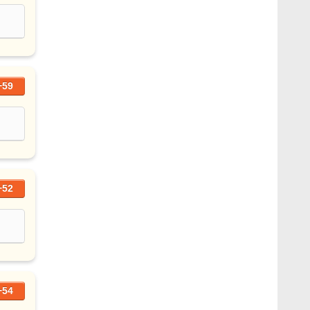
+59
+52
+54