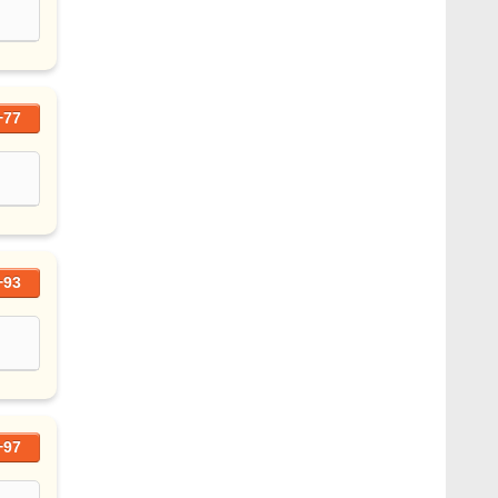
+77
+93
+97