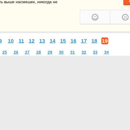
ать выше насмешек, никогда не 
9
10
11
12
13
14
15
16
17
18
19
25
26
27
28
29
30
31
32
33
34