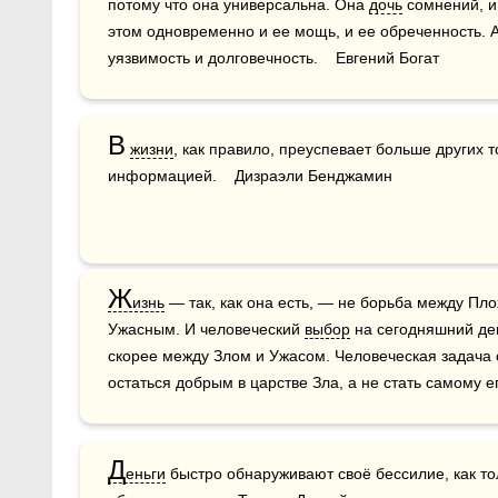
потому что она универсальна. Она 
дочь
 сомнений, и
этом одновременно и ее мощь, и ее обреченность. А 
уязвимость и долговечность.    Евгений Богат
В
жизни
, как правило, преуспевает больше других то
информацией.    Дизраэли Бенджамин
Ж
изнь
 — так, как она есть, — не борьба между Пл
Ужасным. И человеческий 
выбор
 на сегодняшний де
скорее между Злом и Ужасом. Человеческая задача с
остаться добрым в царстве Зла, а не стать самому ег
Д
еньги
 быстро обнаруживают своё бессилие, как то