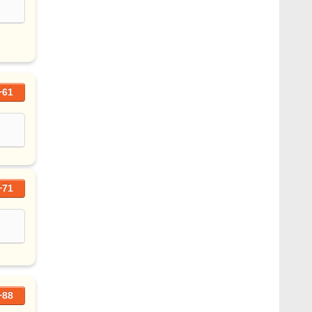
+61
+71
+88