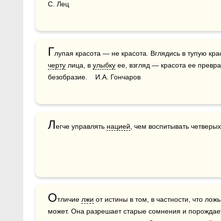
С. Лец
Г
черту
 лица, в 
улыбку
 ее, взгляд — красота ее прев
безобразие.    И.А. Гончаров
Л
егче управлять 
нацией
, чем воспитывать четверых
О
тличие 
лжи
 от истины в том, в частности, что лож
может. Она разрешает старые сомнения и порождает