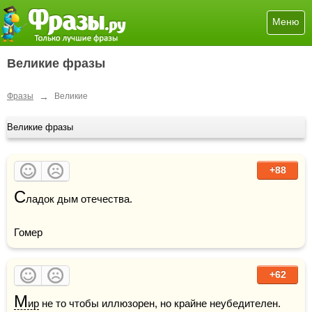
Меню
Великие фразы
→
Фразы
Великие
Великие фразы
+88
С
ладок дым отечества.

Гомер
+62
М
ир
 не то чтобы иллюзорен, но крайне неубедителен.    