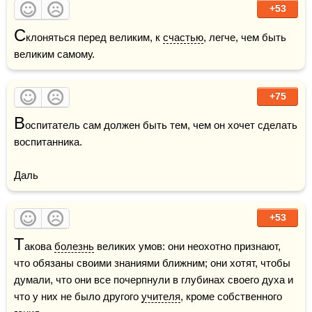
+53
С
клоняться перед великим, к 
счастью
, легче, чем быть 
великим самому.
+75
В
оспитатель сам должен быть тем, чем он хочет сделать 
воспитанника.

Даль
+53
Т
акова 
болезнь
 великих умов: они неохотно признают, 
что обязаны своими знаниями ближним; они хотят, чтобы 
думали, что они все почерпнули в глубинах своего духа и 
что у них не было другого 
учителя
, кроме собственного 