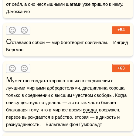
от себя, а оно неслышными шагами уже пришло к нему.     
Д.Боккаччо
+54
О
ставайся собой — 
мир
 боготворит оригиналы.    Ингрид 
Бергман
+63
М
ужество солдата хорошо только в соединении с 
лучшими мирными добродетелями, дисциплина хороша 
только в соединении с высшим чувством 
свободы
. Когда 
они существуют отдельно — а это так часто бывает 
благодаря тому, что в мирное время 
солдат
 вооружен, — 
первое вырождается в рабство, вторая — в дикость и 
разнузданность.    Вильгельм фон Гумбольдт