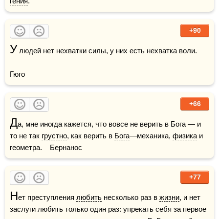
гения
.
+90
У
 людей нет нехватки силы, у них есть нехватка воли.

Гюго
+66
Д
а, мне иногда кажется, что вовсе не верить в Бога — и 
то не так 
грустно
, как верить в 
Бога
—механика, 
физика
 и 
геометра.    Бернанос
+77
Н
ет преступления 
любить
 несколько раз в 
жизни
, и нет 
заслуги любить только один раз: упрекать себя за первое 