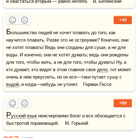
и хвастаться вторым — равно нелепо.    В. Белинский
+49
Б
ольшинство людей не хочет плавать до того, как 
научится плавать. Разве это не остроумие? Конечно, они 
не хотят плавать! Ведь они созданы для суши, а не для 
воды. И конечно, они не хотят думать; ведь они рождены 
для того, чтобы жить, а не для того, чтобы думать! Ну, а 
кто думает, кто видит в этом главное свое 
дело
, тот может 
очень в нем преуспеть, но он все—таки путает сушу с 
водой
, и когда—нибудь он утонет.    Герман Гессе
+89
Р
усский
язык
 неисчерпаемо богат и все обогащается с 
быстротой поражающей.     М. Горький