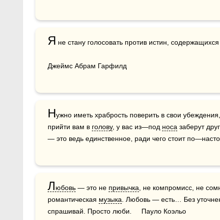
Я
 не стану голосовать против истин, содержащихся
Джеймс Абрам Гарфилд
Н
ужно иметь храбрость поверить в свои убеждения,
прийти вам в 
голову
, у вас из—под 
носа
 заберут дру
— это ведь единственное, ради чего стоит по—насто
Л
юбовь
 — это не 
привычка
, не компромисс, не сомн
романтическая 
музыка
. Любовь — есть… Без уточне
спрашивай. Просто люби.     Пауло Коэльо