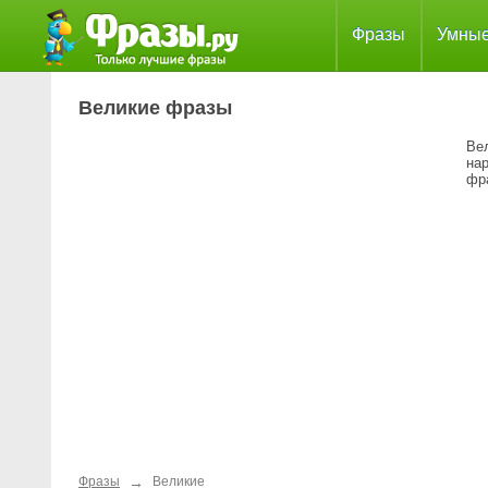
Фразы
Умны
Великие фразы
Ве
на
фра
→
Фразы
Великие