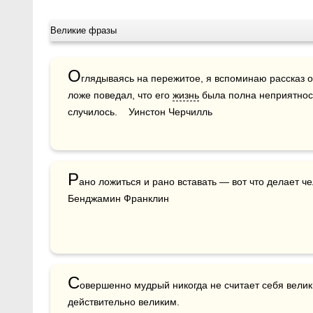
Великие фразы
О
глядываясь на пережитое, я вспоминаю рассказ о
ложе поведал, что его 
жизнь
 была полна неприятност
случилось.    Уинстон Черчилль
Р
ано ложиться и рано вставать — вот что делает ч
Бенджамин Франклин
С
овершенно мудрый никогда не считает себя велики
действительно великим.