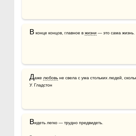
В
 конце концов, главное в 
жизни
 — это сама жизнь.
Д
аже 
любовь
 не свела с ума стольких людей, скол
У. Гладстон
В
идеть легко — трудно предвидеть.
