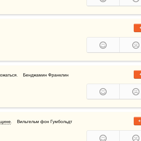
ожаться.    Бенджамин Франклин
+
щине
.    Вильгельм фон Гумбольдт