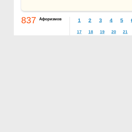
837
Афоризмов
1
2
3
4
5
17
18
19
20
21