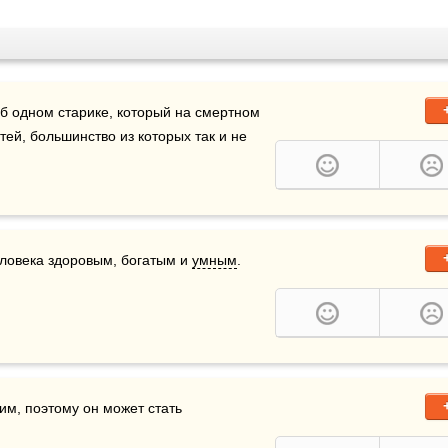
б одном старике, который на смертном 
ей, большинство из которых так и не 
еловека здоровым, богатым и 
умным
.    
м, поэтому он может стать 