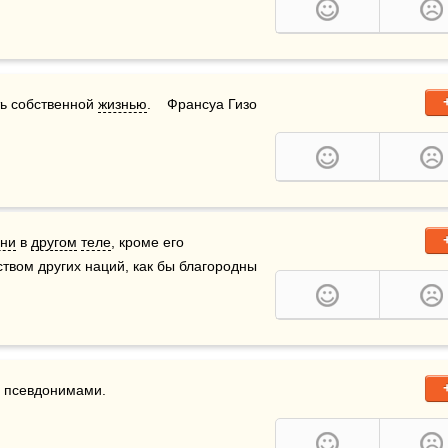
ь собственной 
жизнью
.    Франсуа Гизо
зни
 в 
другом
теле
, кроме его 
ством других наций, как бы благородны 
д псевдонимами. 