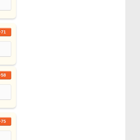
+71
+58
+75