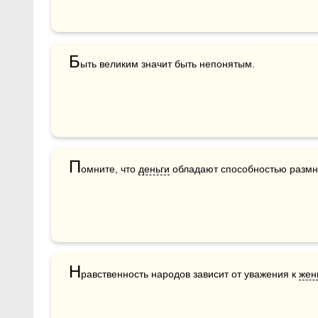
Б
ыть великим значит быть непонятым.
П
омните, что 
деньги
 обладают способностью размн
Н
равственность народов зависит от уважения к 
жен