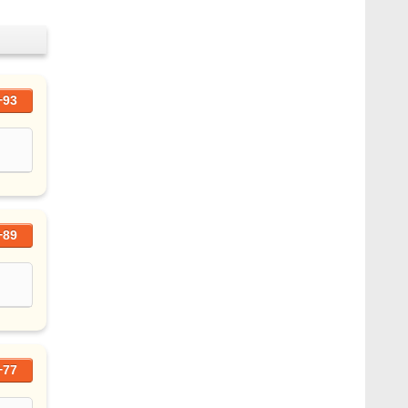
+93
+89
+77