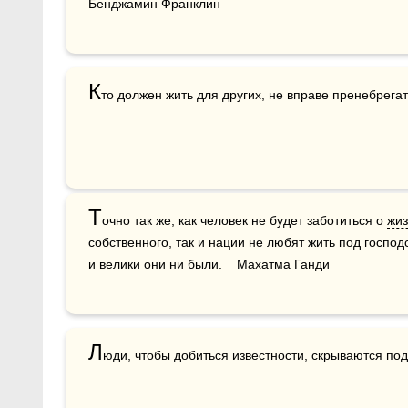
Бенджамин Франклин
К
то должен жить для других, не вправе пренебрегат
Т
очно так же, как человек не будет заботиться о 
жи
собственного, так и 
нации
 не 
любят
 жить под господ
и велики они ни были.    Махатма Ганди
Л
юди, чтобы добиться известности, скрываются по