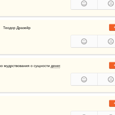
    Теодор Дразейр
ько мудрствования о сущности 
денег
.    