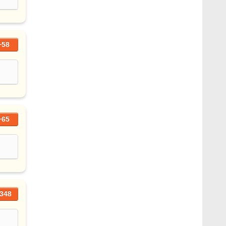
+58
+65
348