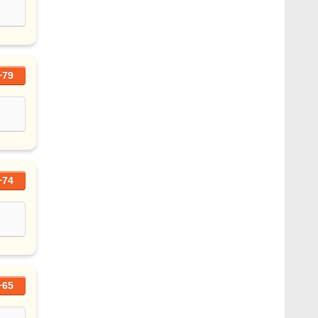
+79
+74
+65