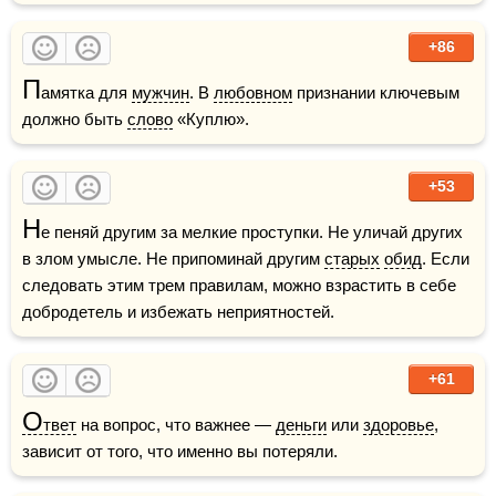
+86
П
амятка для 
мужчин
. В 
любовном
 признании ключевым 
должно быть 
слово
 «Куплю».
+53
Н
е пеняй другим за мелкие проступки. Не уличай других 
в злом умысле. Не припоминай другим 
старых
обид
. Если 
следовать этим трем правилам, можно взрастить в себе 
добродетель и избежать неприятностей. 
+61
О
твет
 на вопрос, что важнее — 
деньги
 или 
здоровье
, 
зависит от того, что именно вы потеряли.