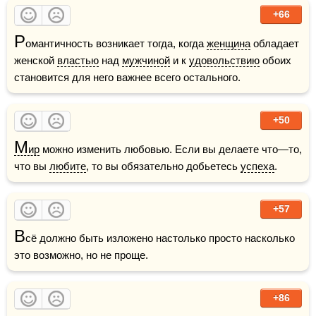
+66
Р
омантичность возникает тогда, когда 
женщина
 обладает 
женской 
властью
 над 
мужчиной
 и к 
удовольствию
 обоих 
становится для него важнее всего остального.
+50
М
ир
 можно изменить любовью. Если вы делаете что—то, 
что вы 
любите
, то вы обязательно добьетесь 
успеха
.
+57
В
сё должно быть изложено настолько просто насколько 
это возможно, но не проще.
+86