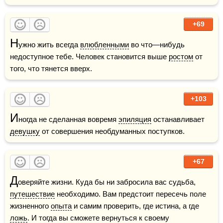
+69
Н
ужно жить всегда 
влюбленными
 во что—нибудь 
недоступное тебе. Человек становится выше 
ростом
 от 
того, что тянется вверх. 
+103
И
ногда не сделанная вовремя 
эпиляция
 останавливает 
девушку
 от совершения необдуманных поступков.
+67
Д
оверяйте жизни. Куда бы ни забросила вас судьба, 
путешествие
 необходимо. Вам предстоит пересечь поле 
жизненного 
опыта
 и самим проверить, где истина, а где 
ложь
. И тогда вы сможете вернуться к своему 