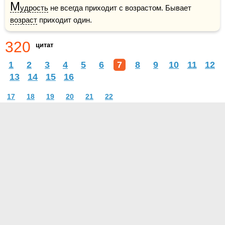
М
удрость
 не всегда приходит с возрастом. Бывает 
возраст
 приходит один.
320
цитат
1
2
3
4
5
6
7
8
9
10
11
12
13
14
15
16
17
18
19
20
21
22