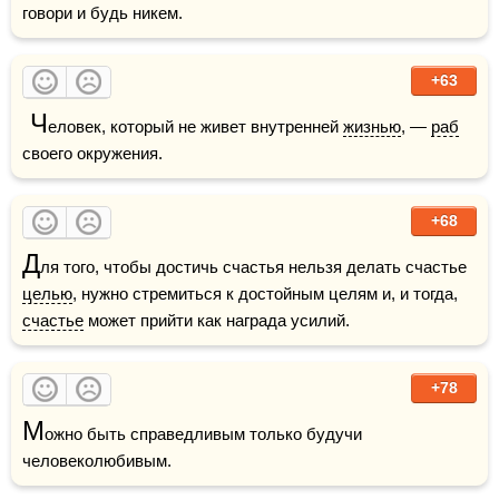
говори и будь никем.
+63
 Ч
еловек, который не живет внутренней 
жизнью
, — 
раб
своего окружения.
+68
Д
ля того, чтобы достичь счастья нельзя делать счастье 
целью
, нужно стремиться к достойным целям и, и тогда, 
счастье
 может прийти как награда усилий.
+78
М
ожно быть справедливым только будучи 
человеколюбивым.