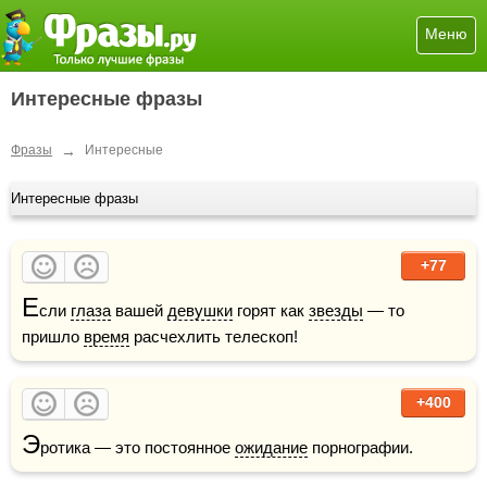
Меню
Интересные фразы
→
Фразы
Интересные
Интересные фразы
+77
Е
сли 
глаза
 вашей 
девушки
 горят как 
звезды
 — то 
пришло 
время
 расчехлить телескоп!
+400
Э
ротика — это постоянное 
ожидание
 порнографии.