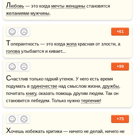
Л
юбовь
 — это когда 
мечты
женщины
 становятся 
желаниями
мужчины
.
+61
Т
олерантность — это когда 
жопа
 красная от злости, а 
голова
 улыбается и кивает...
+99
С
частлив только гадкий утенок. У него есть время 
подумать в 
одиночестве
 над смыслом жизни, 
дружбы
, 
почитать 
книгу
, оказать помощь другим людям. Так он 
становится лебедем. Только нужно 
терпение
! 
+75
Х
очешь избежать критики — ничего не делай, ничего не 