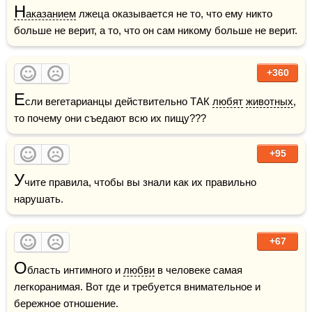
Н
аказанием
 лжеца оказывается не то, что ему никто 
больше не верит, а то, что он сам никому больше не верит.
+360
Е
сли вегетарианцы действительно ТАК 
любят
животных
, 
то почему они съедают всю их пищу???
+95
У
чите правила, чтобы вы знали как их правильно 
нарушать.
+67
О
бласть интимного и 
любви
 в человеке самая 
легкоранимая. Вот где и требуется внимательное и 
бережное отношение.