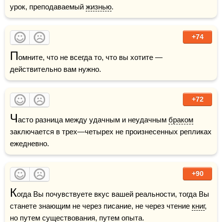
урок, преподаваемый 
жизнью
. 
+74
П
омните, что не всегда то, что вы хотите — 
действительно вам нужно.
+72
Ч
асто разница между удачным и неудачным 
браком
заключается в трех—четырех не произнесенных репликах 
ежедневно.  
+90
К
огда Вы почувствуете вкус вашей реальности, тогда Вы 
станете знающим не через писание, не через чтение 
книг
, 
но путем существования, путем 
опыта
.