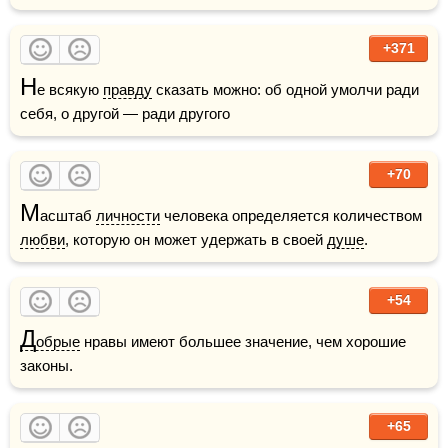
+371
Н
е всякую 
правду
 сказать можно: об одной умолчи ради 
себя, о другой — ради другого
+70
М
асштаб 
личности
 человека определяется количеством 
любви
, которую он может удержать в своей 
душе
.
+54
Д
обрые
 нравы имеют большее значение, чем хорошие 
законы.
+65