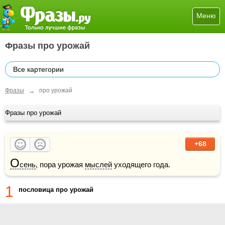
Меню
Фразы про урожай
Все картегории
→
Фразы
про урожай
Фразы про урожай
+68
О
сень
, пора урожая 
мыслей
 уходящего года.
1
пословица про урожай