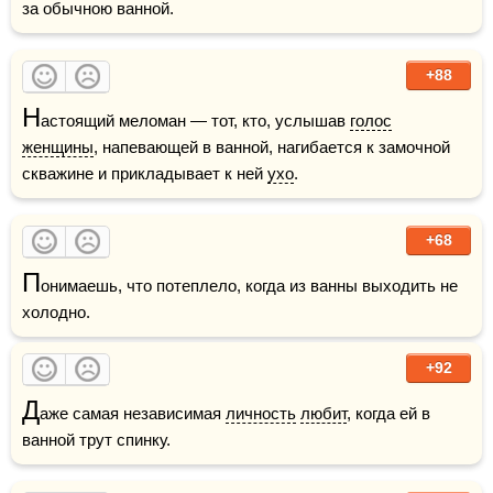
за обычною ванной.
+88
Н
астоящий меломан — тот, кто, услышав 
голос
женщины
, напевающей в ванной, нагибается к замочной 
скважине и прикладывает к ней 
ухо
.
+68
П
онимаешь, что потеплело, когда из ванны выходить не 
холодно.
+92
Д
аже самая независимая 
личность
любит
, когда ей в 
ванной трут спинку.