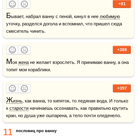
+81
Б
ывает, набрал ванну с пеной, кинул в нее 
любимую
уточку, разделся догола и вспомнил, что пришел сюда 
смеситель чинить.
+388
М
оя 
жена
 не желает взрослеть. Я принимаю ванну, а она 
топит мои кораблики.
+397
Ж
изнь
, как ванна, то кипяток, то ледяная вода. И только 
к 
старости
 начинаешь осознавать, как правильно крутить 
кран, но душа уже ошпарена, а тело почти оледенело.
11
пословиц про ванну