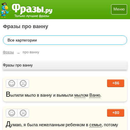
Меню
Фразы про ванну
Все картегории
→
Фразы
про ванну
Фразы про ванну
+86
В
ылили мыло в ванну и вымыли 
мыло
м 
Ваню
.
+80
Д
умаю, я была нежеланным ребенком в 
семье
, потому 