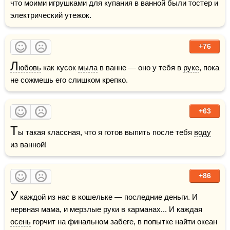
что моими игрушками для купания в ванной были тостер и 
электрический утежок.  
+76
Л
юбовь
 как кусок 
мыла
 в ванне — оно у тебя в 
руке
, пока 
не сожмешь его слишком крепко.
+63
Т
ы такая классная, что я готов выпить после тебя 
воду
из ванной!
+86
У
 каждой из нас в кошельке — последние деньги. И 
нервная мама, и мерзлые руки в карманах... И каждая 
осень
 горчит на финальном забеге, в попытке найти океан 