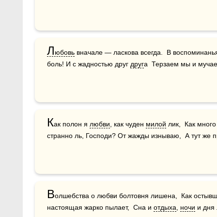
Л
юбовь
 вначале — ласкова всегда.  В воспоминань
боль! И с жадностью друг 
друг
а  Терзаем мы и мучае
К
ак полон я 
любви
, как чуден 
милой
 лик,  Как много
странно ль, Господи? От жажды изнываю,  А тут же 
В
олшебства о любви болтовня лишена,  Как остывш
настоящая жарко пылает,  Сна и 
отдыха
, 
ночи
 и дня