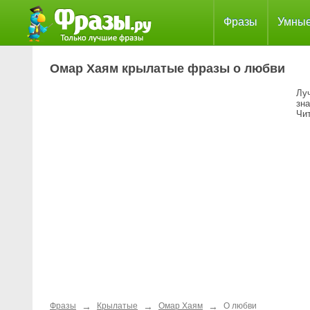
Фразы
Умны
Омар Хаям крылатые фразы о любви
Лу
зн
Чит
→
→
→
Фразы
Крылатые
Омар Хаям
О любви