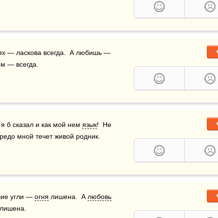
ях — ласкова всегда.  А любишь — 
м — всегда.
 я б сказал и как мой нем 
язык
!  Не 
предо мной течет живой родник.
ие угли — 
огня
 лишена.  А 
любовь
 лишена.