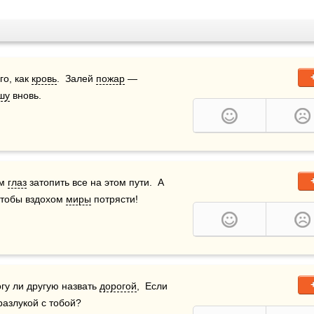
го, как 
кровь
.  Залей 
пожар
 — 
шу
 вновь.
м 
глаз
 затопить все на этом пути.  А 
чтобы вздохом 
миры
 потрясти!
огу ли другую назвать 
дорогой
,  Если 
разлукой с тобой?