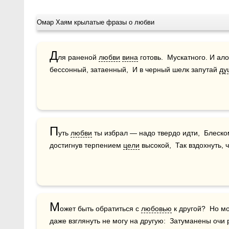
Омар Хаям крылатые фразы о любви
Д
ля раненой 
любви
вина
 готовь.  Мускатного. И ало
бессонный, затаенный,  И в черный шелк запутай 
ду
П
уть 
любви
 ты избрал — надо твердо идти,  Блеско
достигнув терпением 
цели
 высокой,  Так вздохнуть, 
М
ожет быть обратиться с 
любовью
 к другой?  Но м
даже взглянуть не могу на другую:  Затуманены очи 