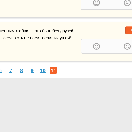
шенным любви — это быть без 
друзей
.  
— 
осел
, хоть не носит ослиных ушей!
6
7
8
9
10
11