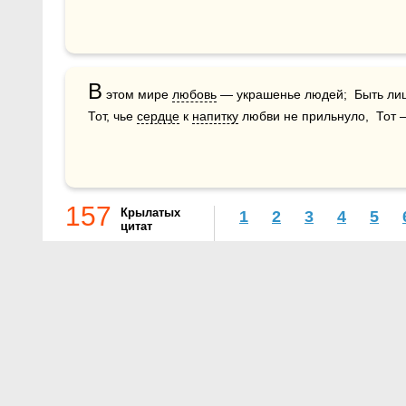
В
 этом мире 
любовь
 — украшенье людей;  Быть ли
Тот, чье 
сердце
 к 
напитку
 любви не прильнуло,  Тот 
157
Крылатых
1
2
3
4
5
цитат