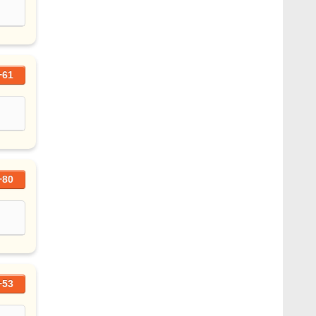
+61
+80
+53