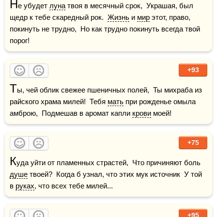
Н
е убудет 
луна
 твоя в месячный срок,  Украшая, был 
щедр к тебе скаредный рок.  
Жизнь
 и 
мир
 этот, право, 
покинуть не трудно,  Но как трудно покинуть всегда твой 
порог!
+93
Т
ы, чей облик свежее пшеничных полей,  Ты михраба из 
райского храма милей!  Тебя 
мать
 при рожденье омыла 
амброю,  Подмешав в аромат капли 
крови
 моей!
+75
К
уда уйти от пламенных страстей,  Что причиняют боль 
душе
 твоей?  Когда б узнал, что этих мук источник  У той 
в 
руках
, что всех тебе милей...
+95