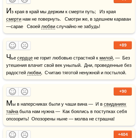
И
з края в край мы держим к смерти путь;   Из края 
смерти
 нам не повернуть.   Смотри же, в здешнем караван
—сарае   Своей 
любви
 случайно не забудь!
+89
Ч
ье 
сердце
 не горит любовью страстной к 
милой
, —  Без 
утешения влачит свой век унылый.  Дни, проведенные без 
радостей 
любви
,  Считаю тяготой ненужной и постылой.
+90
М
ы в наперсниках были у чаши вина —  И в 
свиданиях
тайна
 была нам нужна —  Как боялись в поступках себя 
опозорить!  Опозорены ныне — молва не страшна!
+404