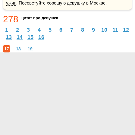
ужин
. Посоветуйте хорошую девушку в Москве.
278
цитат про девушек
1
2
3
4
5
6
7
8
9
10
11
12
13
14
15
16
17
18
19