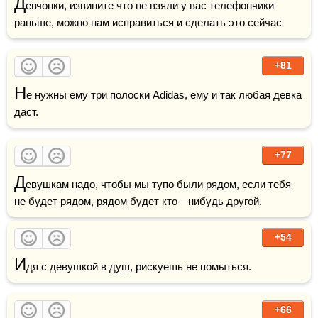
Д
евчонки, извините что не взяли у вас телефончики 
раньше, можно нам исправиться и сделать это сейчас
+81
Н
е нужны ему три полоски Adidas, ему и так любая девка 
даст.
+77
Д
евушкам надо, чтобы мы тупо были рядом, если тебя 
не будет рядом, рядом будет кто—нибудь другой.
+54
И
дя с девушкой в 
душ
, рискуешь не помыться.
+66