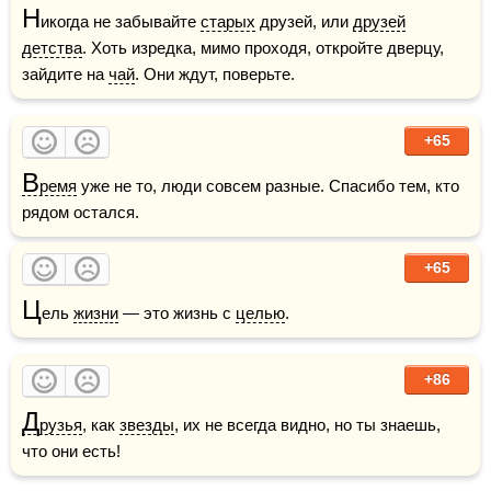
Н
икогда не забывайте 
старых
 друзей, или 
друзей
детства
. Хоть изредка, мимо проходя, откройте дверцу, 
зайдите на 
чай
. Они ждут, поверьте.
+65
В
ремя
 уже не то, люди совсем разные. Спасибо тем, кто 
рядом остался.
+65
Ц
ель 
жизни
 — это жизнь с 
целью
.
+86
Д
рузья
, как 
звезды
, их не всегда видно, но ты знаешь, 
что они есть!