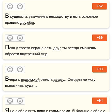
+52
В
 сущности, уважение к несходству и есть основное 
правило 
дружбы
.
+69
П
ока у твоего 
сердца
 есть 
друг
, ты всегда сможешь 
обрести внутренний 
мир
.
+93
В
чера с 
подружкой
 отвела 
душу
… Сегодня не могу 
вспомнить, куда…
+94
Я
 не 
люблю
 пить 
пиво
 с кальмарами. Я больше люблю с 