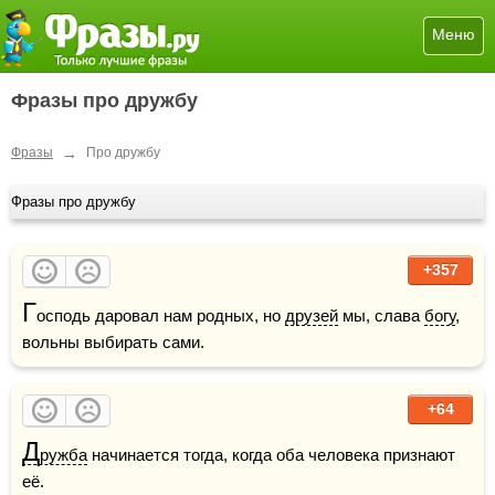
Меню
Фразы про дружбу
→
Фразы
Про дружбу
Фразы про дружбу
+357
Г
осподь даровал нам родных, но 
друзей
 мы, слава 
богу
, 
вольны выбирать сами. 
+64
Д
ружба
 начинается тогда, когда оба человека признают 
её.