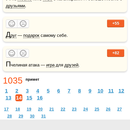
друзьями
.
+55
Д
руг
 — 
подарок
 самому себе.
+82
П
челиная атака — 
игра
 для 
друзей
.
1035
примет
1
2
3
4
5
6
7
8
9
10
11
12
13
14
15
16
17
18
19
20
21
22
23
24
25
26
27
28
29
30
31