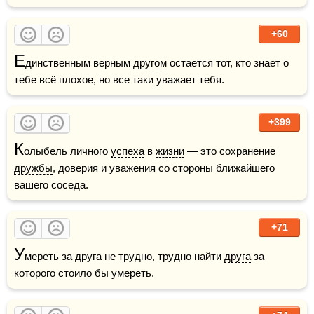
+60
Е
динственным верным 
другом
 остается тот, кто знает о 
тебе всё плохое, но все таки уважает тебя.
+399
К
олыбель личного 
успеха
 в 
жизни
 — это сохранение 
дружбы
, доверия и уважения со стороны ближайшего 
вашего соседа.
+71
У
мереть за друга не трудно, трудно найти 
друга
 за 
которого стоило бы умереть.