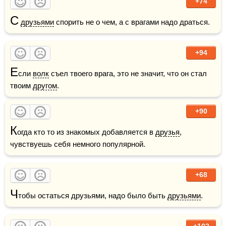
+74
С
друзьями
 спорить не о чем, а с врагами надо драться.
+94
Е
сли 
волк
 съел твоего врага, это не значит, что он стал 
твоим 
другом
.
+90
К
огда кто то из знакомых добавляется в 
друзья
, 
чувствуешь себя немного популярной.
+68
Ч
тобы остаться друзьями, надо было быть 
друзьями
.
+102