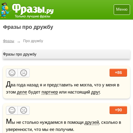
Меню
Фразы про дружбу
→
Фразы
Про дружбу
Фразы про дружбу
+86
Д
ва года назад я и представить не могла, что у меня в 
этом 
деле
 будет 
партнер
 или настоящий 
друг
.
+90
М
ы не столько нуждаемся в помощи 
друзей
, сколько в 
уверенности, что мы ее получим. 