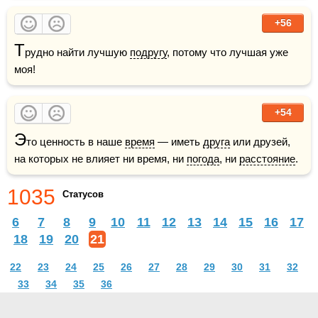
+56
Т
рудно найти лучшую 
подругу
, потому что лучшая уже 
моя!
+54
Э
то ценность в наше 
время
 — иметь 
друга
 или друзей, 
на которых не влияет ни время, ни 
погода
, ни 
расстояние
.
1035
Статусов
6
7
8
9
10
11
12
13
14
15
16
17
18
19
20
21
22
23
24
25
26
27
28
29
30
31
32
33
34
35
36