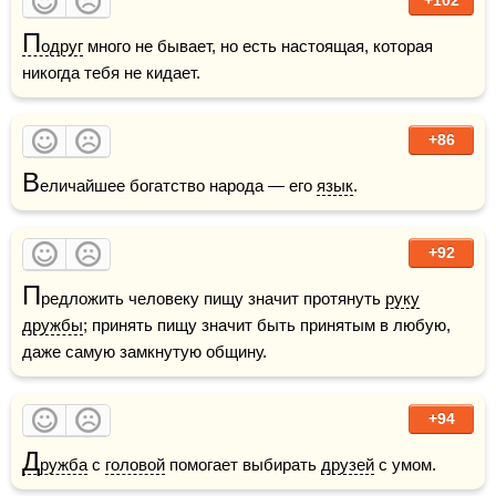
П
одруг
 много не бывает, но есть настоящая, которая 
никогда тебя не кидает.
+86
В
еличайшее богатство народа — его 
язык
.
+92
П
редложить человеку пищу значит протянуть 
руку
дружбы
; принять пищу значит быть принятым в любую, 
даже самую замкнутую общину.
+94
Д
ружба
 с 
головой
 помогает выбирать 
друзей
 с умом.