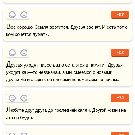
+87
В
се хорошо. Земля вертится. 
Друзья
 звонят. И есть тот о 
ком хочется думать.
+52
Д
рузья уходят навсегда,но остаются в 
памяти
.. Друзья 
уходят как—то невзначай, а мы смеемся с новыми 
друзья
ми и 
старых
 со слезами вспоминаем по 
ночам
...
+74
Л
юбите
 друг друга до последней капли. 
Друг
ой 
жизни
 на 
это не будет.