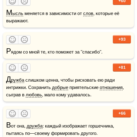
+60
М
ысль
 меняется в зависимости от 
слов
, которые её 
выражают.
+93
Р
ядом со мной те, кто поможет за "спасибо".
+81
Д
ружба
 слишком ценна, чтобы рисковать ею ради 
интрижки. Сохранить 
добрые
 приятельские 
отношения
, 
сыграв в 
любовь
, мало кому удавалось.
+66
В
от она, 
дружба
: каждый изображает горшечника, 
пытаясь по—своему формировать другого.