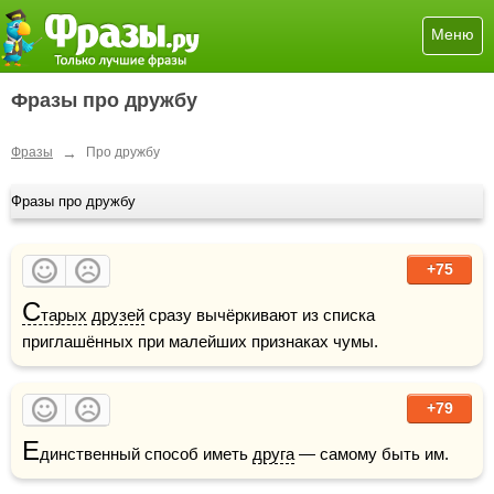
Меню
Фразы про дружбу
→
Фразы
Про дружбу
Фразы про дружбу
+75
С
тарых
друзей
 сразу вычёркивают из списка 
приглашённых при малейших признаках чумы.
+79
Е
динственный способ иметь 
друга
 — самому быть им.