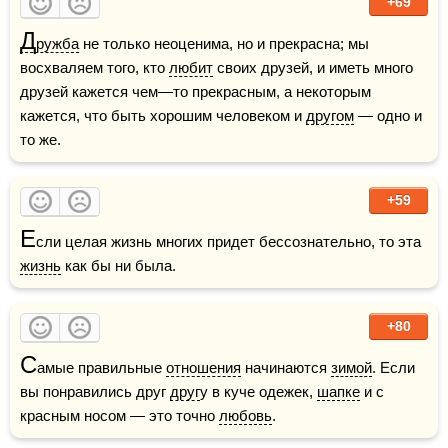
+69
Д
ружба
 не только неоценима, но и прекрасна; мы 
восхваляем того, кто 
любит
 своих друзей, и иметь много 
друзей кажется чем—то прекрасным, а некоторым 
кажется, что быть хорошим человеком и 
другом
 — одно и 
то же.
+59
Е
сли целая жизнь многих придет бессознательно, то эта 
жизнь
 как бы ни была.
+80
С
амые правильные 
отношения
 начинаются 
зимой
. Если 
вы понравились друг 
друг
у в куче одежек, 
шапке
 и с 
красным носом — это точно 
любовь
.