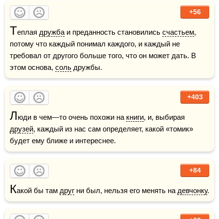
+56
Т
еплая 
дружба
 и преданность становились 
счастьем
, 
потому что каждый понимал каждого, и каждый не 
требовал от другого больше того, что он может дать. В 
этом основа, 
соль
 дружбы. 
+403
Л
юди в чем—то очень похожи на 
книги
, и, выбирая 
друзей
, каждый из нас сам определяет, какой «томик» 
будет ему ближе и интереснее.
+84
К
акой бы там 
друг
 ни был, нельзя его менять на 
девчонку
.