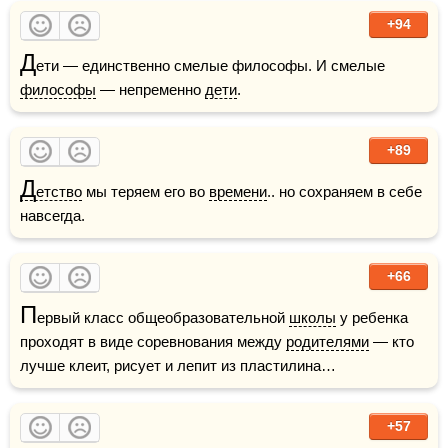
+94
Д
ети — единственно смелые философы. И смелые 
философы
 — непременно 
дети
.  
+89
Д
етство
 мы теряем его во 
времени
.. но сохраняем в себе 
навсегда.
+66
П
ервый класс общеобразовательной 
школы
 у ребенка 
проходят в виде соревнования между 
родителями
 — кто 
лучше клеит, рисует и лепит из пластилина… 
+57