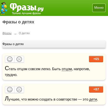
Меню
Фразы о детях
→
Фразы
О детях
Фразы о детях
+65
С
тать отцом совсем легко. Быть 
отцом
, напротив, 
трудно.
+87
Л
учшее, что можно создать в соавторстве — это 
дети
.