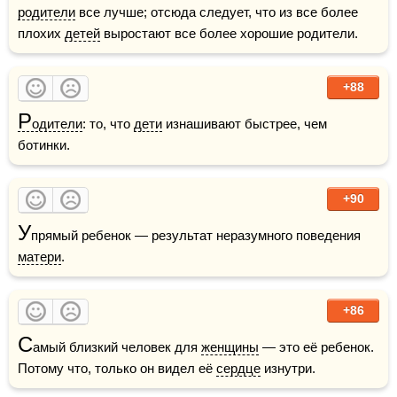
родители
 все лучше; отсюда следует, что из все более 
плохих 
детей
 выростают все более хорошие родители.
+88
Р
одители
: то, что 
дети
 изнашивают быстрее, чем 
ботинки.
+90
У
прямый ребенок — результат неразумного поведения 
матери
.
+86
С
амый близкий человек для 
женщины
 — это её ребенок. 
Потому что, только он видел её 
сердце
 изнутри.