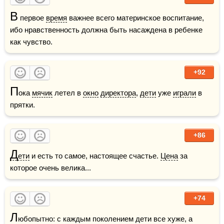
В
 первое 
время
 важнее всего материнское воспитание, 
ибо нравственность должна быть насаждена в ребенке 
как чувство.
+92
П
ока 
мячик
 летел в 
окно
директора
, 
дети
 уже 
играли
 в 
прятки.
+86
Д
ети
 и есть то самое, настоящее счастье. 
Цена
 за 
которое очень велика...
+74
Л
юбопытно: с каждым поколением дети все хуже, а 