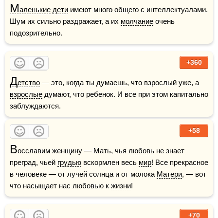
М
аленькие
дети
 имеют много общего с интеллектуалами. 
Шум их сильно раздражает, а их 
молчание
 очень 
подозрительно. 
+360
Д
етство
 — это, когда ты думаешь, что взрослый уже, а 
взрослые
 думают, что ребенок. И все при этом капитально 
заблуждаются.
+58
В
осславим женщину — Мать, чья 
любовь
 не знает 
преград, чьей 
грудью
 вскормлен весь 
мир
! Все прекрасное 
в человеке — от лучей солнца и от молока 
Матери
, — вот 
что насыщает нас любовью к 
жизни
!
+70