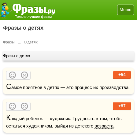
Меню
Фразы о детях
→
Фразы
О детях
Фразы о детях
+54
С
амое приятное в 
детях
 — это процесс их производства.
+87
К
аждый ребенок — художник. Трудность в том, чтобы 
остаться художником, выйдя из детского 
возраста
.