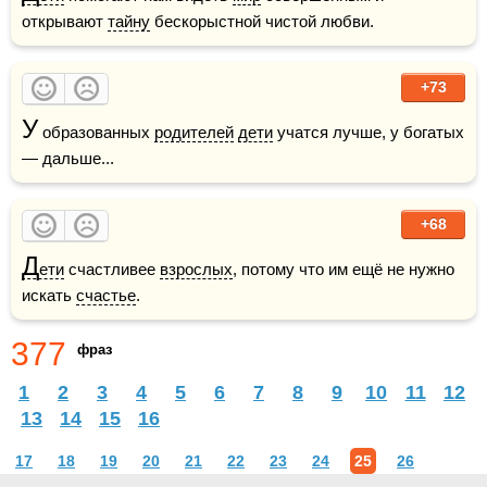
открывают 
тайну
 бескорыстной чистой любви.
+73
У
 образованных 
родителей
дети
 учатся лучше, у богатых 
— дальше...
+68
Д
ети
 счастливее 
взрослых
, потому что им ещё не нужно 
искать 
счастье
.
377
фраз
1
2
3
4
5
6
7
8
9
10
11
12
13
14
15
16
17
18
19
20
21
22
23
24
25
26