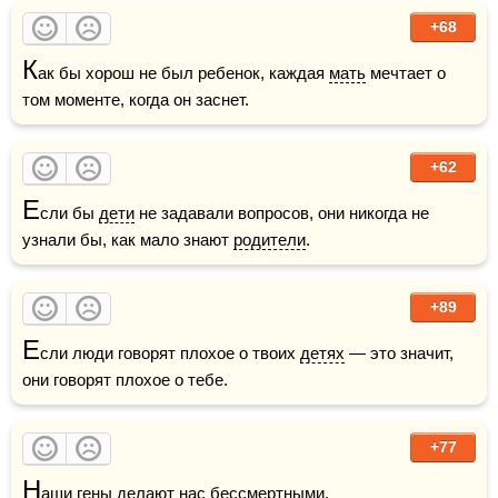
+68
К
ак бы хорош не был ребенок, каждая 
мать
 мечтает о 
том моменте, когда он заснет.
+62
Е
сли бы 
дети
 не задавали вопросов, они никогда не 
узнали бы, как мало знают 
родители
.
+89
Е
сли люди говорят плохое о твоих 
детях
 — это значит, 
они говорят плохое о тебе.
+77
Н
аши гены делают нас бессмертными.