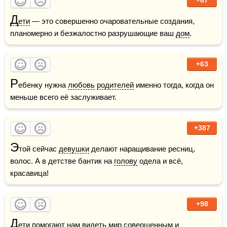
Д
ети
 — это совершенно очаровательные создания, 
планомерно и безжалостно разрушающие ваш 
дом
.
+63
Р
ебенку нужна 
любовь
родителей
 именно тогда, когда он 
меньше всего её заслуживает.
+387
Э
той сейчас 
девушки
 делают наращивание ресниц, 
волос. А в детстве бантик на 
голову
 одела и всё, 
красавица!
+98
Д
ети
 помогают нам видеть 
мир
 совершенным и 