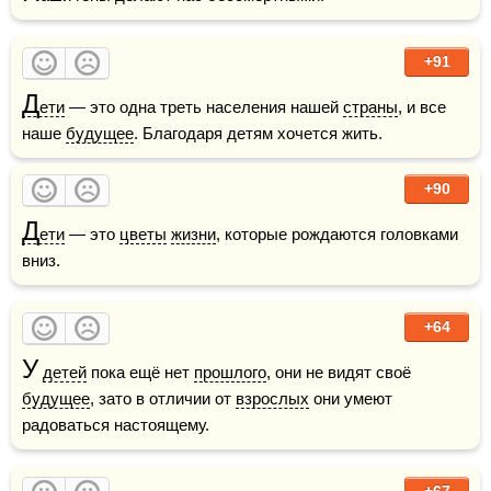
+91
Д
ети
 — это одна треть населения нашей 
страны
, и все 
наше 
будущее
. Благодаря детям хочется жить.
+90
Д
ети
 — это 
цветы
жизни
, которые рождаются головками 
вниз.
+64
У
детей
 пока ещё нет 
прошлого
, они не видят своё 
будущее
, зато в отличии от 
взрослых
 они умеют 
радоваться настоящему.
+67