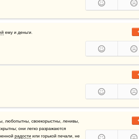
ей
 ему и деньги.
ы, любопытны, своекорыстны, ленивы, 
легкомысленны,трусливы, невоздержанны, лживы и скрытны; они легко разражаются 
ренной 
радости
 или горькой печали, не 