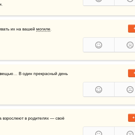
и.
ивать их на вашей 
могиле
.
 вещью… В один прекрасный день 
+
, когда взрослеют в родителях — своё 