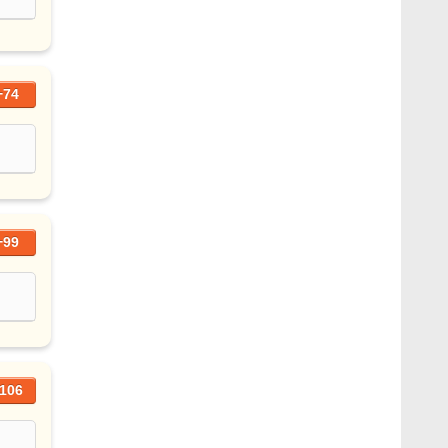
+74
+99
106