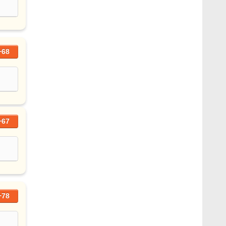
+68
+67
+78