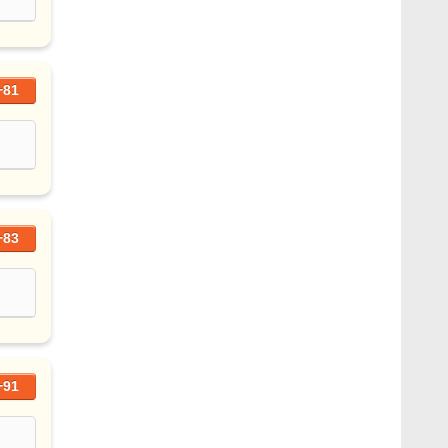
+81
+83
+91