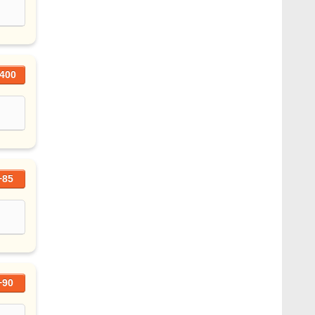
400
+85
+90