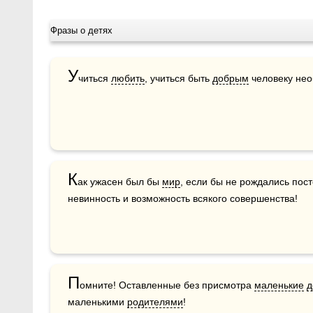
Фразы о детях
У
читься 
любить
, учиться быть 
добрым
 человеку не
К
ак ужасен был бы 
мир
, если бы не рождались пос
невинность и возможность всякого совершенства!
П
омните! Оставленные без присмотра 
маленькие
д
маленькими 
родителями
!