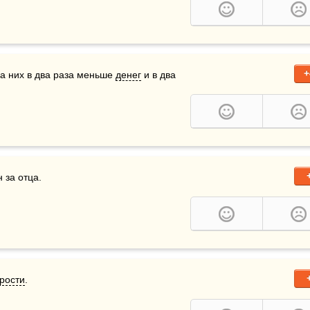
+
на них в два раза меньше 
денег
 и в два 
 за отца.
рости
.