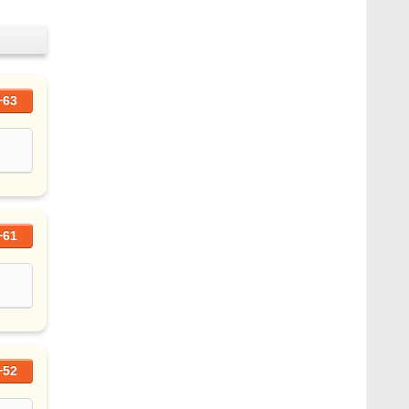
+63
+61
+52