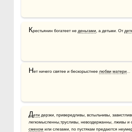
К
рестьянин богатеет не 
деньгами
, а детьми. От 
дет
Н
ет ничего святее и бескорыстнее 
любви
матери
...
Д
ети
 дерзки, привередливы, вспыльчивы, завистлив
смехом
 или слезами, по пустякам предаются неуме