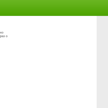
ько
раз о