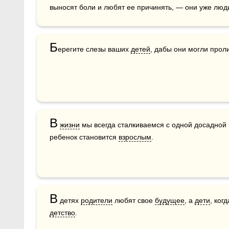
выносят боли и любят ее причинять, — они уже люд
Б
ерегите слезы ваших 
детей
, дабы они могли прол
В
жизни
 мы всегда сталкиваемся с одной досадной
ребенок становится 
взрослым
.
В
 детях 
родители
 любят свое 
будущее
, а 
дети
детство
.