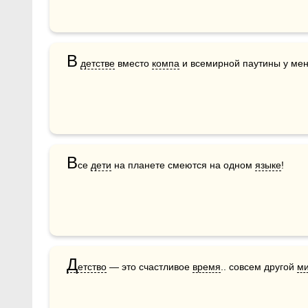
В
детстве
 вместо 
компа
 и всемирной паутины у мен
В
се 
дети
 на планете смеются на одном 
языке
!
Д
етство
 — это счастливое 
время
.. совсем другой 
м