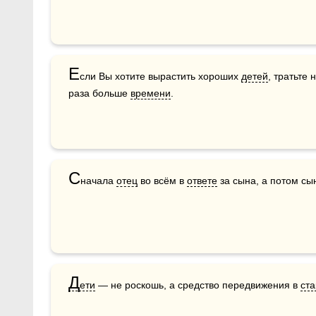
Е
сли Вы хотите вырастить хороших 
детей
, тратьте 
раза больше 
времени
.
С
начала 
отец
 во всём в 
ответе
 за сына, а потом сын
Д
ети
 — не роскошь, а средство передвижения в 
ста