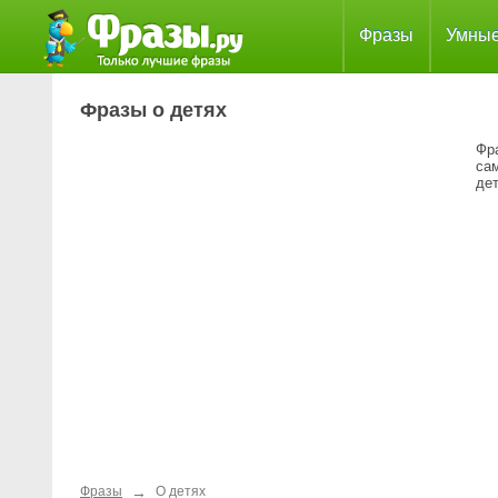
Фразы
Умны
Фразы о детях
Фр
са
дет
→
Фразы
О детях