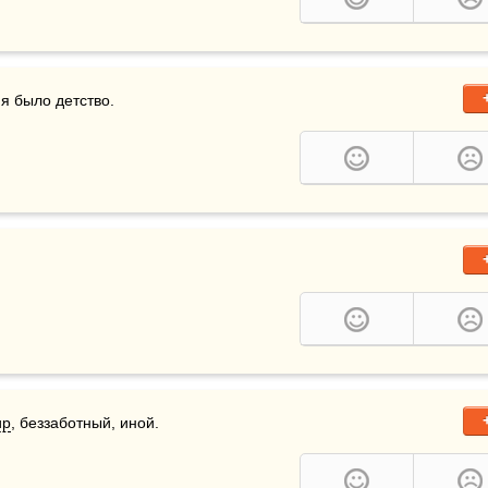
я было детство.
ир
, беззаботный, иной.