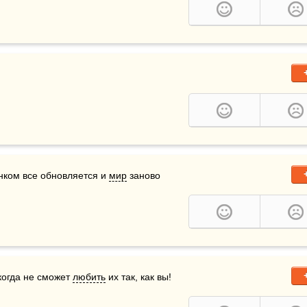
нком все обновляется и 
мир
 заново 
когда не сможет 
любить
 их так, как вы!