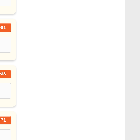
+81
+83
+71