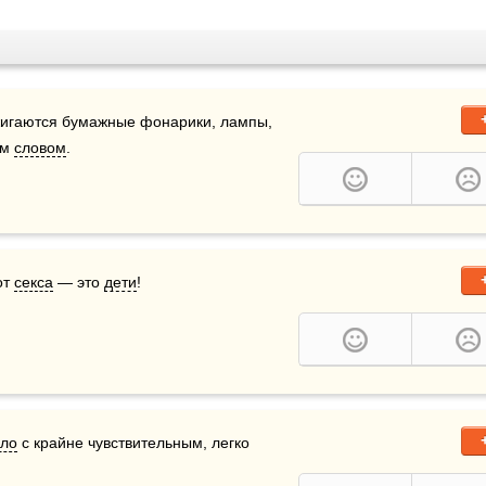
ажигаются бумажные фонарики, лампы, 
м 
словом
. 
т 
секса
 — это 
дети
!
ло
 с крайне чувствительным, легко 