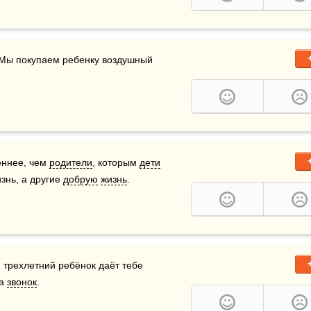
.Мы покупаем ребенку воздушный 
 
ннее, чем 
родители
, которым 
дети
нь, а другие 
добрую
жизнь
.
и трехлетний ребёнок даёт тебе 
а 
звонок
.