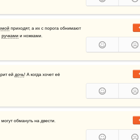
омой
 приходят, а их с порога обнимают 
 
ручками
 и ножками.
арит ей 
дочь
! А когда хочет её 
, могут обмануть на двести.