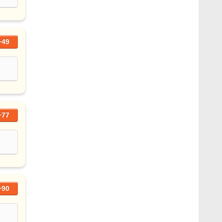
+49
+77
+90