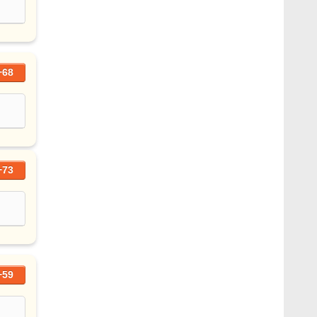
+68
+73
+59