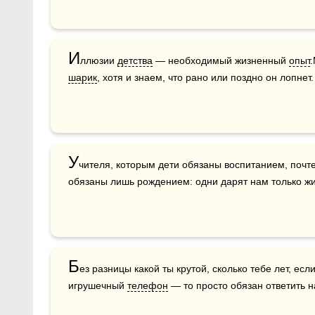
И
ллюзии 
детства
 — необходимый жизненный 
опыт
шарик
, хотя и знаем, что рано или поздно он лопнет. 
У
чителя, которым дети обязаны воспитанием, почте
обязаны лишь рождением: одни дарят нам только жиз
Б
ез разницы какой ты крутой, сколько тебе лет, есл
игрушечный 
телефон
 — то просто обязан ответить н