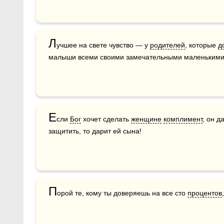
Л
учшее на свете чувство — у 
родителей
, которые 
д
малыши всеми своими замечательными маленькими
Е
сли 
Бог
 хочет сделать 
женщине
комплимент
, он д
защитить, то дарит ей сына!
П
орой те, кому ты доверяешь на все сто 
процентов