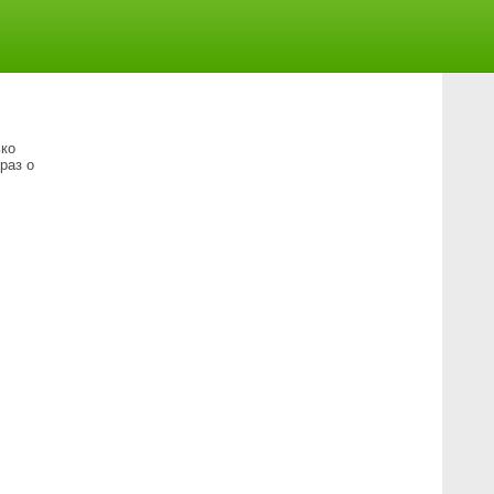
ько
раз о