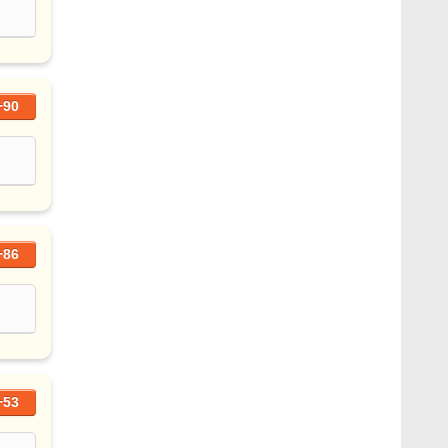
+90
+86
+53