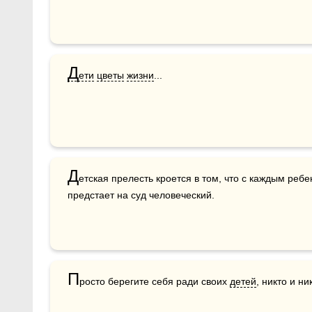
Д
ети
цветы
жизни
...
Д
етская прелесть кроется в том, что с каждым ребе
предстает на суд человеческий.
П
росто берегите себя ради своих 
детей
, никто и ни