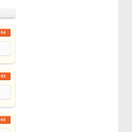
+54
+93
+65