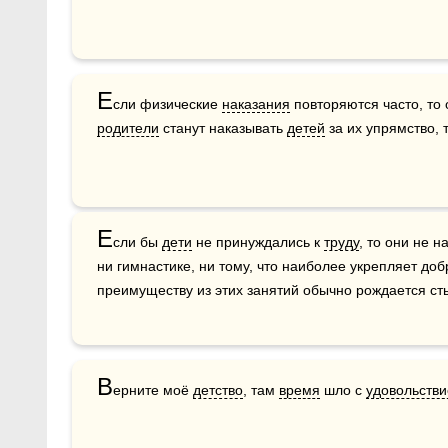
Е
сли физические 
наказания
родители
 станут наказывать 
детей
 за их упрямство,
Е
сли бы 
дети
 не принуждались к 
труду
, то они не 
ни гимнастике, ни тому, что наиболее укрепляет доб
преимуществу из этих занятий обычно рождается ст
В
ерните моё 
детство
, там 
время
 шло с 
удовольств