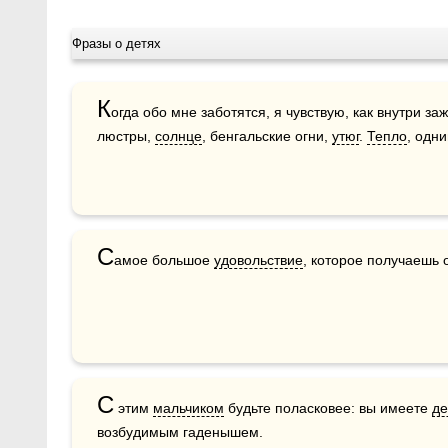
Фразы о детях
К
огда обо мне заботятся, я чувствую, как внутри з
люстры, 
солнце
, бенгальские огни, 
утюг
. 
Тепло
, одни
С
амое большое 
удовольствие
, которое получаешь о
С
 этим 
мальчиком
 будьте поласковее: вы имеете 
де
возбудимым гаденышем.