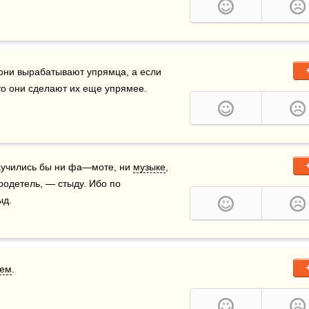
 повторяются часто, то они вырабатывают упрямца, а если 
 то они сделают их еще упрямее.
научились бы ни фа—моте, ни 
музыке
, 
родетель, — стыду. Ибо по 
ыд.
ием
.