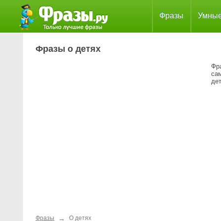
Фразы
Умны
Фразы о детях
Фр
са
дет
→
Фразы
О детях