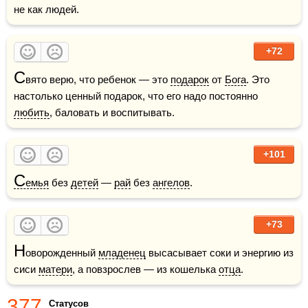
не как людей.
+72
С
вято верю, что ребенок — это 
подарок
 от 
Бога
. Это 
настолько ценный подарок, что его надо постоянно 
любить
, баловать и воспитывать.
+101
С
емья
 без 
детей
 — 
рай
 без 
ангелов
.
+73
Н
оворожденный 
младенец
 высасывает соки и энергию из 
сиси 
матери
, а повзрослев — из кошелька 
отца
.
377
Статусов