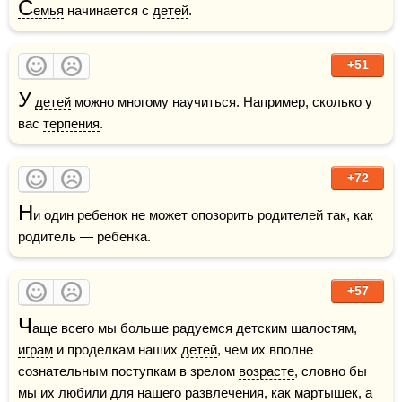
С
емья
 начинается с 
детей
.
+51
У
детей
 можно многому научиться. Например, сколько у 
вас 
терпения
.
+72
Н
и один ребенок не может опозорить 
родителей
 так, как 
родитель — ребенка.
+57
Ч
аще всего мы больше радуемся детским шалостям, 
играм
 и проделкам наших 
детей
, чем их вполне 
сознательным поступкам в зрелом 
возрасте
, словно бы 
мы их любили для нашего развлечения, как мартышек, а 