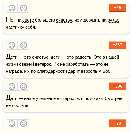
+95
Н
ет на 
свете
 большего 
счастья
, чем держать на 
руках
частичку себя.
+387
Д
ети — это 
счастье
, 
дети
 — это радость. Это в нашей 
жизни
 свежий ветерок. Их не заработать — это не 
награда. Их по благодарности дарит 
взрослым
Бог
. 
+396
Д
ети
 — наше утешение в 
старости
, и помогают быстрее 
ее достичь.  
+79