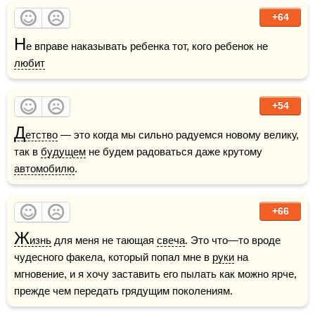
+64
Н
е вправе наказывать ребенка тот, кого ребенок не 
любит
+54
Д
етство
 — это когда мы сильно радуемся новому велику, 
так в 
будущем
 не будем радоваться даже крутому 
автомобилю
.
+66
Ж
изнь
 для меня не тающая 
свеча
. Это что—то вроде 
чудесного факела, который попал мне в 
руки
 на 
мгновение, и я хочу заставить его пылать как можно ярче, 
прежде чем передать грядущим поколениям.