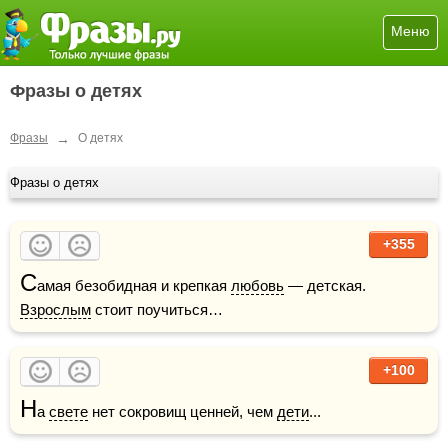
Меню
Фразы о детях
→
Фразы
О детях
Фразы о детях
+355
С
амая безобидная и крепкая 
любовь
 — детская. 
Взрослым
 стоит поучиться…
+100
Н
а 
свете
 нет сокровищ ценней, чем 
дети
...