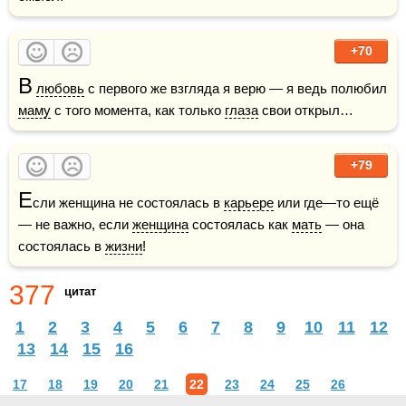
+70
В
любовь
 с первого же взгляда я верю — я ведь полюбил 
маму
 с того момента, как только 
глаза
 свои открыл…
+79
Е
сли женщина не состоялась в 
карьере
 или где—то ещё 
— не важно, если 
женщина
 состоялась как 
мать
 — она 
состоялась в 
жизни
!
377
цитат
1
2
3
4
5
6
7
8
9
10
11
12
13
14
15
16
17
18
19
20
21
22
23
24
25
26