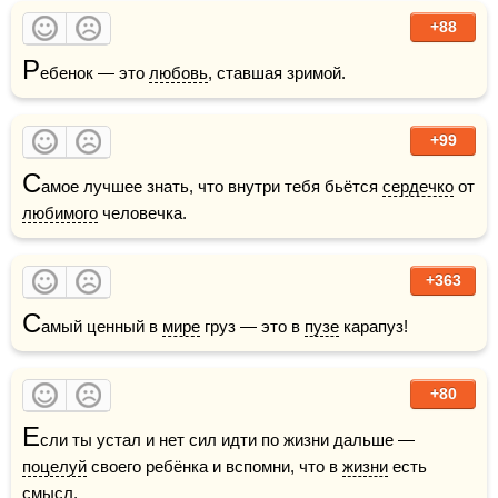
+88
Р
ебенок — это 
любовь
, ставшая зримой.
+99
С
амое лучшее знать, что внутри тебя бьётся 
сердечко
 от 
любимого
 человечка.
+363
С
амый ценный в 
мире
 груз — это в 
пузе
 карапуз!
+80
Е
сли ты устал и нет сил идти по жизни дальше — 
поцелуй
 своего ребёнка и вспомни, что в 
жизни
 есть 
смысл.