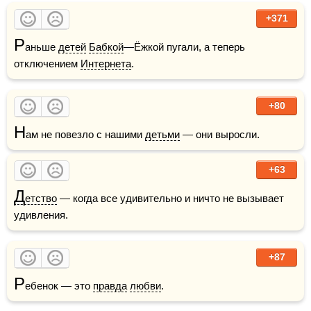
+371
Р
аньше 
детей
Бабкой
—Ёжкой пугали, а теперь 
отключением 
Интернета
.
+80
Н
ам не повезло с нашими 
детьми
 — они выросли.
+63
Д
етство
 — когда все удивительно и ничто не вызывает 
удивления.
+87
Р
ебенок — это 
правда
любви
.