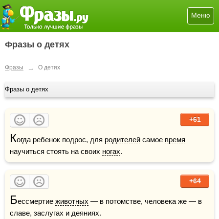
Меню
Фразы о детях
→
Фразы
О детях
Фразы о детях
+61
К
огда ребенок подрос, для 
родителей
 самое 
время
научиться стоять на своих 
ногах
.
+64
Б
ессмертие 
животных
 — в потомстве, человека же — в 
славе, заслугах и деяниях.