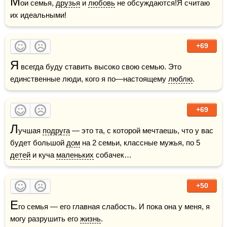
М
ои семья, 
друзья
 и 
любовь
 не обсуждаются!Я считаю 
их идеальными!
+69
Я
 всегда буду ставить высоко свою семью. Это 
единственные люди, кого я по—настоящему 
люблю
.
+69
Л
учшая 
подруга
 — это та, с которой мечтаешь, что у вас 
будет большой 
дом
 на 2 семьи, классные мужья, по 5 
детей
 и куча 
маленьких
 собачек…
+50
Е
го семья — его главная слабость. И пока она у меня, я 
могу разрушить его 
жизнь
.