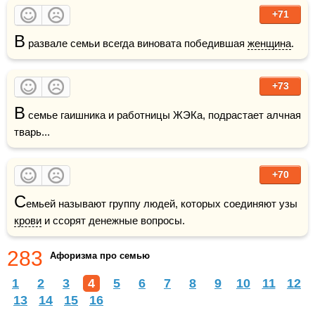
+71
В
 развале семьи всегда виновата победившая 
женщина
.
+73
В
 семье гаишника и работницы ЖЭКа, подрастает алчная 
тварь...
+70
С
емьей называют группу людей, которых соединяют узы 
крови
 и ссорят денежные вопросы. 
283
Афоризма про семью
1
2
3
4
5
6
7
8
9
10
11
12
13
14
15
16