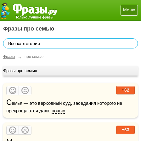
Меню
Фразы про семью
Все картегории
→
Фразы
про семью
Фразы про семью
+62
С
емья — это верховный суд, заседания которого не 
прекращаются даже 
ночью
.
+63