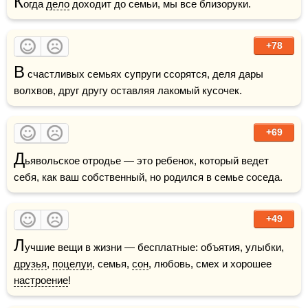
К
огда 
дело
 доходит до семьи, мы все близоруки.
+78
В
 счастливых семьях супруги ссорятся, деля дары 
волхвов, друг другу оставляя лакомый кусочек.
+69
Д
ьявольское отродье — это ребенок, который ведет 
себя, как ваш собственный, но родился в семье соседа.
+49
Л
учшие вещи в жизни — бесплатные: объятия, улыбки, 
друзья
, 
поцелуи
, семья, 
сон
, любовь, смех и хорошее 
настроение
!