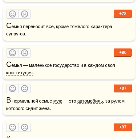
+78
С
емья переносит всё, кроме тяжёлого характера 
супругов. 
+90
С
емья — маленькое государство и в каждом своя 
конституция
.
+87
В
 нормальной семье 
муж
 — это 
автомобиль
, за рулем 
которого сидит 
жена
.
+97