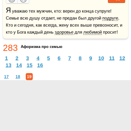
Я
 уважаю тех мужчин, кто: верен до конца супруге! 
Семье всю душу отдает, не предан был другой 
подруге
. 
Кто и сегодня, как всегда, жену всех выше превозносит, и 
кто у Бога каждый день 
здоровье
 для 
любимой
 просит!
283
Афоризма про семью
1
2
3
4
5
6
7
8
9
10
11
12
13
14
15
16
17
18
19