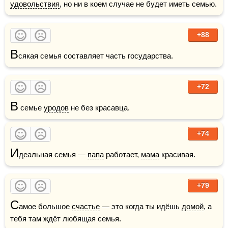
удовольствия
, но ни в коем случае не будет иметь семью. 
+88
В
сякая семья составляет часть государства.
+72
В
 семье 
уродов
 не без красавца.
+74
И
деальная семья — 
папа
 работает, 
мама
 красивая.
+79
С
амое большое 
счастье
 — это когда ты идёшь 
домой
, а 
тебя там ждёт любящая семья.