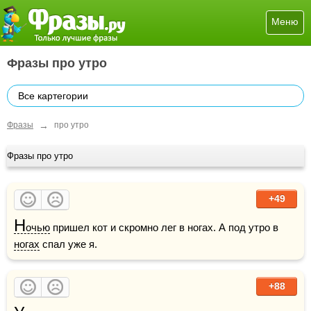
Меню
Фразы про утро
Все картегории
→
Фразы
про утро
Фразы про утро
+49
Н
очью
 пришел кот и скромно лег в ногах. А под утро в 
ногах
 спал уже я.
+88