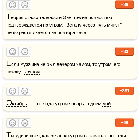
+88
Т
еория
 относительности Эйнштейна полностью 
подтверждается по утрам. "Встану через пять минут" 
легко растягивается на полтора часа.
+83
Е
сли 
мужчина
 не был 
вечером
 хамом, то утром, его 
назовут 
козлом
.
+381
О
ктябрь
 — это когда утром январь, а днем 
май
.
+99
Т
ы удивишься, как же легко утром вставать с постели, 