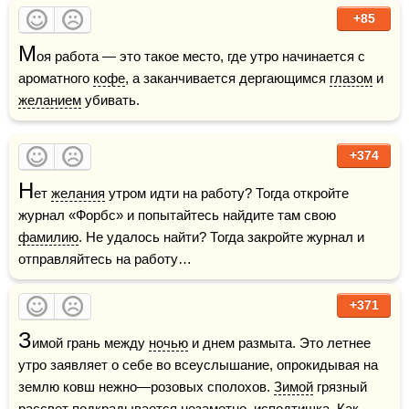
+85
М
оя работа — это такое место, где утро начинается с 
ароматного 
кофе
, а заканчивается дергающимся 
глазом
 и 
желанием
 убивать.
+374
Н
ет 
желания
 утром идти на работу? Тогда откройте 
журнал «Форбс» и попытайтесь найдите там свою 
фамилию
. Не удалось найти? Тогда закройте журнал и 
отправляйтесь на работу… 
+371
З
имой грань между 
ночью
 и днем размыта. Это летнее 
утро заявляет о себе во всеуслышание, опрокидывая на 
землю ковш нежно—розовых сполохов. 
Зимой
 грязный 
рассвет подкрадывается незаметно, исподтишка. Как 