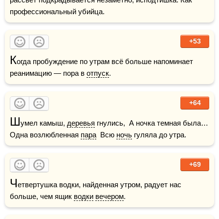
профессиональный убийца.
+53
К
огда пробуждение по утрам всё больше напоминает 
реанимацию — пора в 
отпуск
.
+64
Ш
умел камыш, 
деревья
 гнулись,  А ночка темная была…  
Одна возлюбленная 
пара
  Всю 
ночь
 гуляла до утра.
+69
Ч
етвертушка водки, найденная утром, радует нас 
больше, чем ящик 
водки
вечером
.