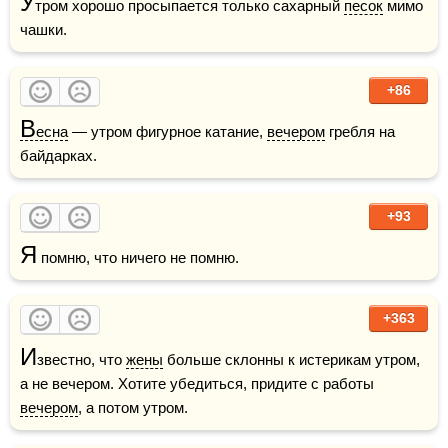
У
тром хорошо просыпается только сахарный 
песок
 мимо 
чашки.
+86
В
есна
 — утром фигурное катание, 
вечером
 гребля на 
байдарках.    
+93
Я
+363
И
звестно, что 
жены
 больше склонны к истерикам утром, 
а не вечером. Хотите убедиться, придите с работы 
вечером
, а потом утром.