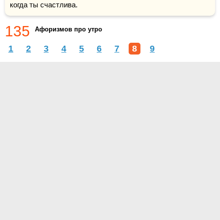
когда ты счастлива.
135
Афоризмов про утро
1
2
3
4
5
6
7
8
9
О проекте
Контакты