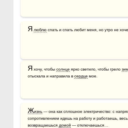
Я
люблю
 спать и спать любит меня, но утро не хоч
Я
 хочу, чтобы 
солнце
 ярко светило, чтобы грело 
зи
отыскала и направила в 
сердце
 мое.
Ж
изнь
 — она как сплошное электричество: с напря
сопротивлением идешь на работу и работаешь, весь 
возвращаешься 
домой
 — отключаешься… 