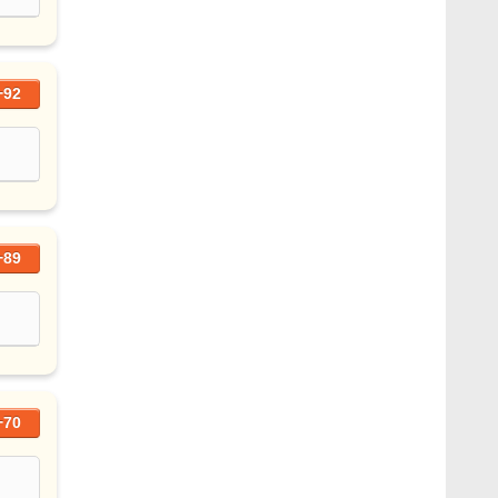
+92
+89
+70