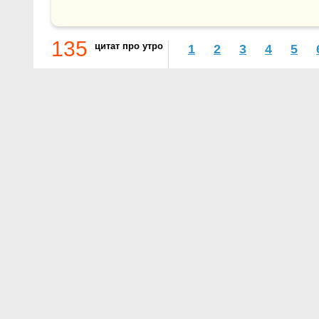
135
цитат про утро
1
2
3
4
5