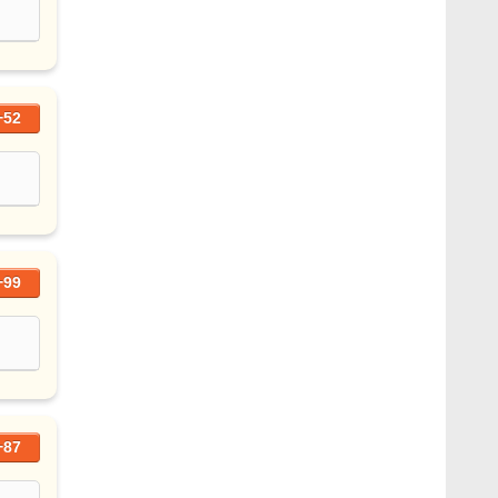
+52
+99
+87