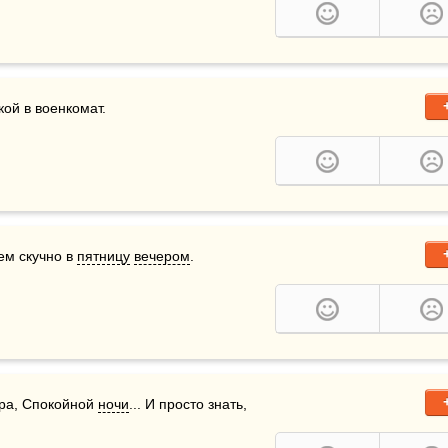
кой в военкомат.
чем скучно в 
пятницу
вечером
.
тра, Спокойной 
ночи
... И просто знать, 