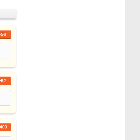
+56
+92
403