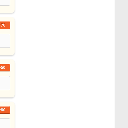
+70
+50
+80