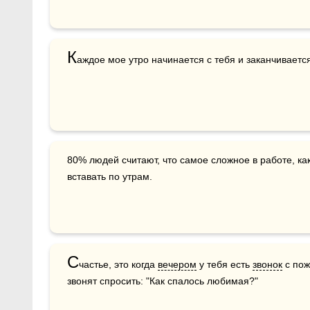
К
аждое мое утро начинается с тебя и заканчивается 
80% людей считают, что самое сложное в работе, какой бы она ни была — это просто 
вставать по утрам.
С
частье, это когда 
вечером
 у тебя есть 
звонок
 с по
звонят спросить: "Как спалось любимая?"