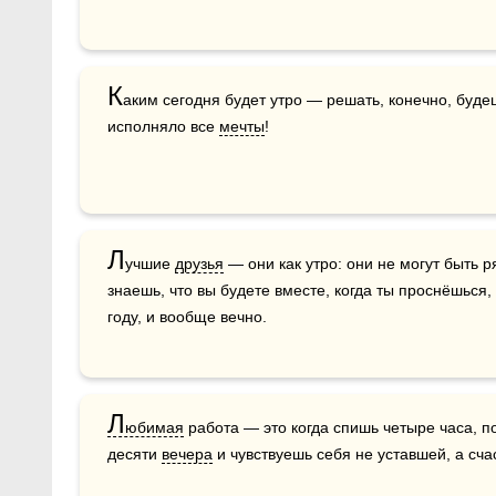
К
аким сегодня будет утро — решать, конечно, буде
исполняло все 
мечты
!
Л
учшие 
друзья
 — они как утро: они не могут быть р
знаешь, что вы будете вместе, когда ты проснёшься,
году, и вообще вечно.
Л
юбимая
 работа — это когда спишь четыре часа, п
десяти 
вечера
 и чувствуешь себя не уставшей, а сча