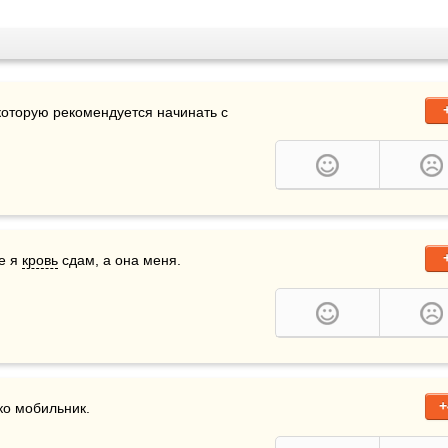
которую рекомендуется начинать с 
е я 
кровь
 сдам, а она меня.
+
ко мобильник.