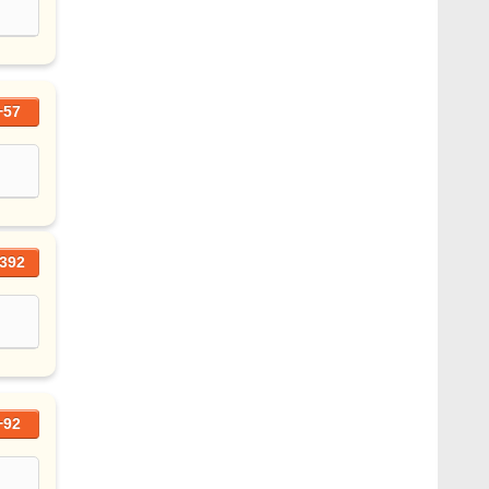
+57
392
+92