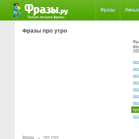
Фразы
Умны
Фразы про утро
Фра
фр
100
пр
пр
пр
про
пр
пр
про
пр
про
→
Фразы
про утро