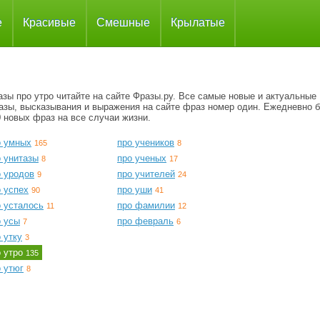
е
Красивые
Смешные
Крылатые
зы про утро читайте на сайте Фразы.ру. Все самые новые и актуальные
азы, высказывания и выражения на сайте фраз номер один. Ежедневно 
 новых фраз на все случаи жизни.
о умных
про учеников
165
8
о унитазы
про ученых
8
17
о уродов
про учителей
9
24
 успех
про уши
90
41
о усталось
про фамилии
11
12
о усы
про февраль
7
6
 утку
3
о утро
135
 утюг
8