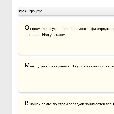
Фразы про утро
О
т 
похмелья
 с утра хорошо помогает физзарядка, 
наклонов. Над 
унитазом
.
М
не с утра кровь сдавать. Но учитывая ее состав, н
В
 нашей 
семье
 по утрам 
зарядкой
 занимается толь