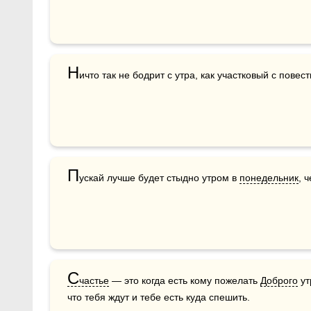
Н
ичто так не бодрит с утра, как участковый с повест
П
ускай лучше будет стыдно утром в 
понедельник
, 
С
частье
 — это когда есть кому пожелать 
Доброго
 у
что тебя ждут и тебе есть куда спешить.