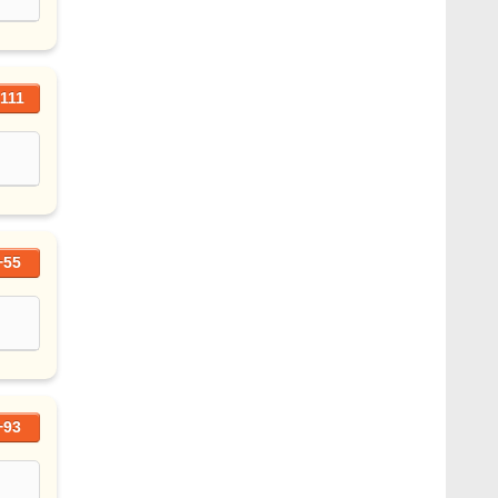
111
+55
+93