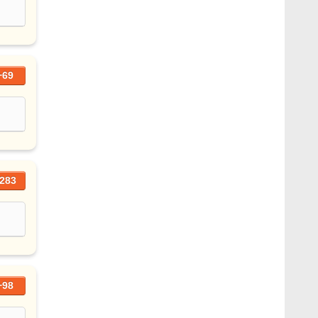
+69
283
+98