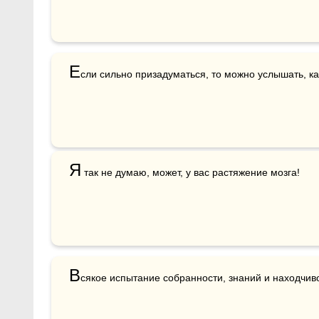
Е
сли сильно призадуматься, то можно услышать, ка
Я
В
сякое испытание собранности, знаний и находчиво