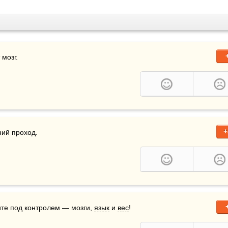
 мозг.
+
ний проход.
ите под контролем — мозги, 
язык
 и 
вес
!