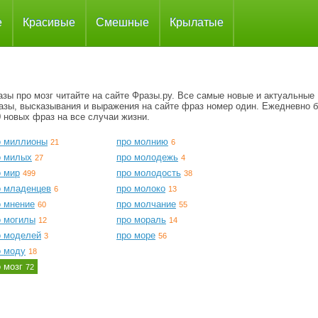
е
Красивые
Смешные
Крылатые
зы про мозг читайте на сайте Фразы.ру. Все самые новые и актуальные
азы, высказывания и выражения на сайте фраз номер один. Ежедневно 
 новых фраз на все случаи жизни.
о миллионы
про молнию
21
6
о милых
про молодежь
27
4
о мир
про молодость
499
38
о младенцев
про молоко
6
13
о мнение
про молчание
60
55
о могилы
про мораль
12
14
о моделей
про море
3
56
о моду
18
о мозг
72