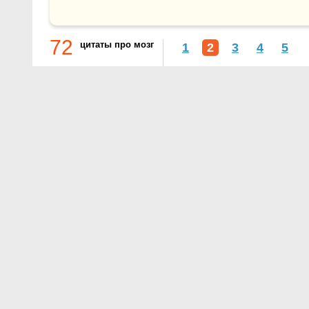
72
цитаты про мозг
1
2
3
4
5