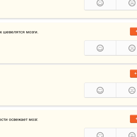
к шевелятся мозги.
+
сти освежает мозг.