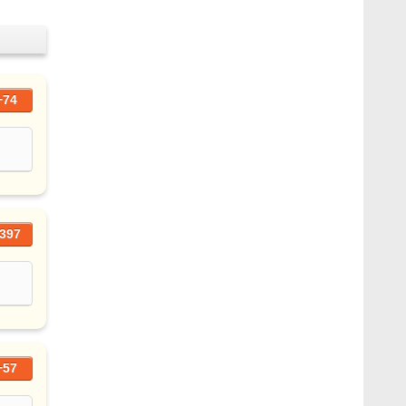
+74
397
+57