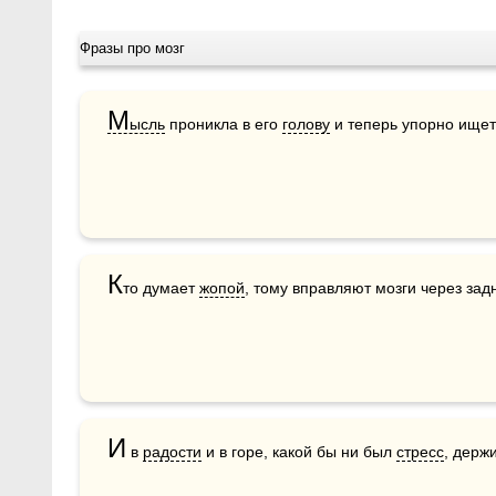
Фразы про мозг
М
ысль
 проникла в его 
голову
 и теперь упорно ищет
К
то думает 
жопой
, тому вправляют мозги через зад
И
 в 
радости
 и в горе, какой бы ни был 
стресс
, держ