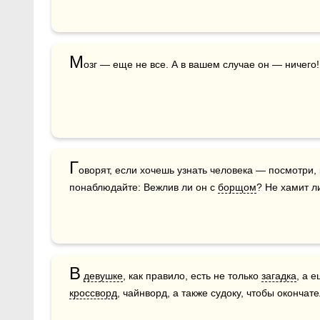
М
озг — еще не все. А в вашем случае он — ничего!
Г
оворят, если хочешь узнать человека — посмотри, к
понаблюдайте: Вежлив ли он с 
борщом
? Не хамит л
В
девушке
, как правило, есть не только 
загадка
кроссворд
, чайнворд, а также судоку, чтобы окончат