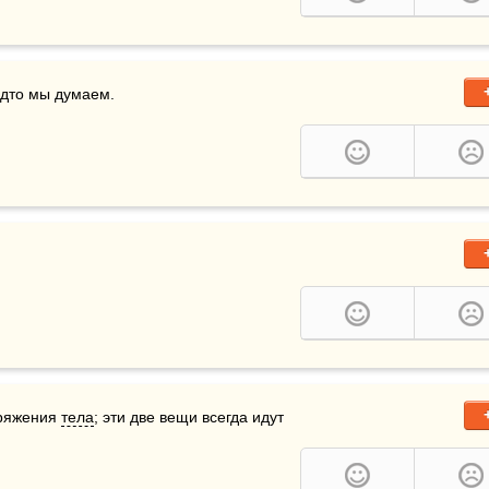
удто мы думаем.
пряжения 
тела
; эти две вещи всегда идут 