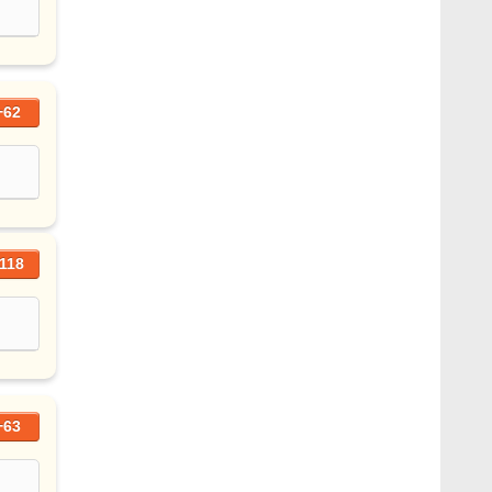
+62
118
+63