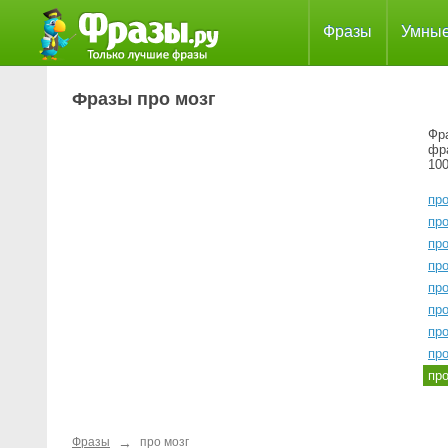
Фразы
Умны
Фразы про мозг
Фра
фр
100
пр
пр
пр
пр
пр
пр
пр
пр
пр
→
Фразы
про мозг