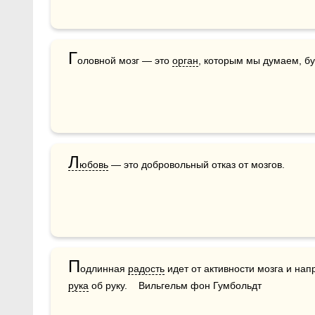
Г
оловной мозг — это 
орган
, которым мы думаем, б
Л
юбовь
 — это добровольный отказ от мозгов.
П
одлинная 
радость
 идет от активности мозга и на
рука
 об руку.    Вильгельм фон Гумбольдт