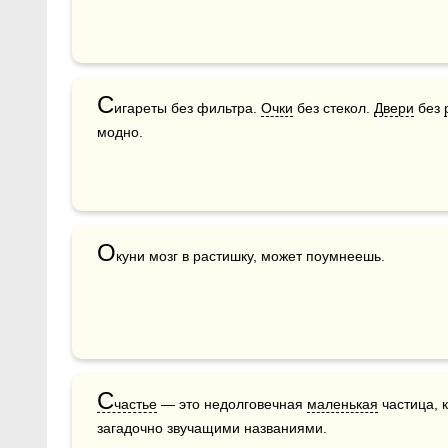
С
игареты без фильтра. 
Очки
 без стекол. 
Двери
 без 
модно.
О
куни мозг в растишку, может поумнеешь.
С
частье
 — это недолговечная 
маленькая
 частица, 
загадочно звучащими названиями.