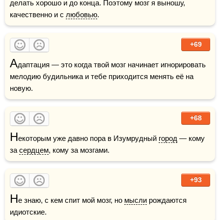
делать хорошо и до конца. Поэтому мозг я выношу, 
качественно и с 
любовью
.
+69
А
даптация — это когда твой мозг начинает игнорировать 
мелодию будильника и тебе приходится менять её на 
новую.
+68
Н
екоторым уже давно пора в Изумрудный 
город
 — кому 
за 
сердцем
, кому за мозгами.
+93
Н
е знаю, с кем спит мой мозг, но 
мысли
 рождаются 
идиотские.