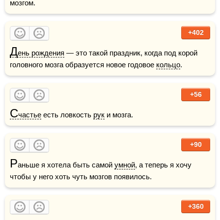
мозгом.
+402
Д
ень рождения
 — это такой праздник, когда под корой 
головного мозга образуется новое годовое 
кольцо
.
+56
С
частье
 есть ловкость 
рук
 и мозга.
+90
Р
аньше я хотела быть самой 
умной
, а теперь я хочу 
чтобы у него хоть чуть мозгов появилось.
+360