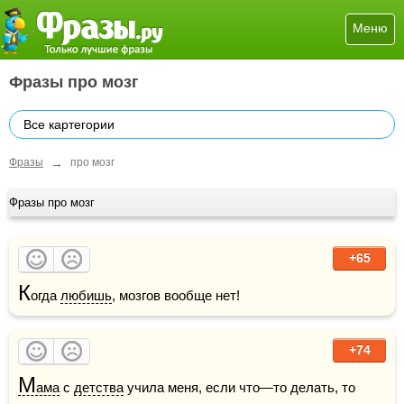
Меню
Фразы про мозг
Все картегории
→
Фразы
про мозг
Фразы про мозг
+65
К
огда 
любишь
, мозгов вообще нет!
+74
М
ама
 с 
детства
 учила меня, если что—то делать, то 