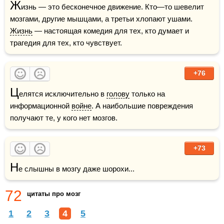
Ж
изнь — это бесконечное движение. Кто—то шевелит 
мозгами, другие мышцами, а третьи хлопают ушами. 
Жизнь
 — настоящая комедия для тех, кто думает и 
трагедия для тех, кто чувствует.
+76
Ц
елятся исключительно в 
голову
 только на 
информационной 
войне
. А наибольшие повреждения 
получают те, у кого нет мозгов.
+73
Н
е слышны в мозгу даже шорохи...
72
цитаты про мозг
1
2
3
4
5