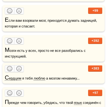
+99
Е
сли вам взорвали мозг, приходится думать задницей, 
которая и спасает.
+392
М
озги есть у всех, просто не все разобрались с 
инструкцией.
+383
С
ердцем
 я тебя 
люблю
 а мозгом ненавижу...
+97
П
режде чем говорить, убедись, что твой 
язык
 соединён с 